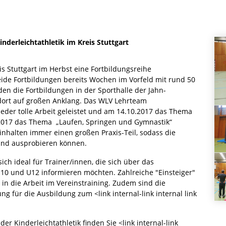
nderleichtathletik im Kreis Stuttgart
eis Stuttgart im Herbst eine Fortbildungsreihe
beide Fortbildungen bereits Wochen im Vorfeld mit rund 50
den die Fortbildungen in der Sporthalle der Jahn-
 dort auf großen Anklang. Das WLV Lehrteam
ieder tolle Arbeit geleistet und am 14.10.2017 das Thema
2017 das Thema „Laufen, Springen und Gymnastik“
nhalten immer einen großen Praxis-Teil, sodass die
 und ausprobieren können.
ich ideal für Trainer/innen, die sich über das
 U10 und U12 informieren möchten. Zahlreiche "Einsteiger"
 in die Arbeit im Vereinstraining. Zudem sind die
ng für die Ausbildung zum <link internal-link internal link
r Kinderleichtathletik finden Sie <link internal-link