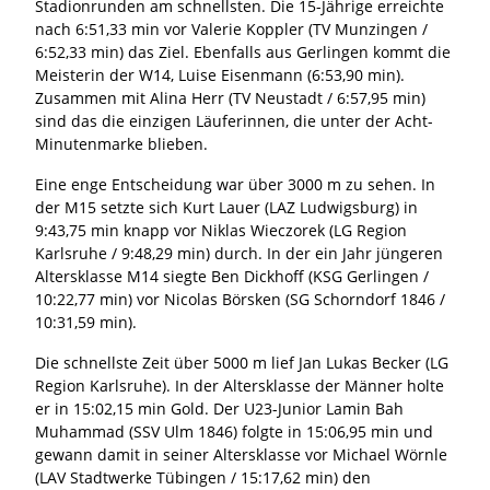
Stadionrunden am schnellsten. Die 15-Jährige erreichte
nach 6:51,33 min vor Valerie Koppler (TV Munzingen /
6:52,33 min) das Ziel. Ebenfalls aus Gerlingen kommt die
Meisterin der W14, Luise Eisenmann (6:53,90 min).
Zusammen mit Alina Herr (TV Neustadt / 6:57,95 min)
sind das die einzigen Läuferinnen, die unter der Acht-
Minutenmarke blieben.
Eine enge Entscheidung war über 3000 m zu sehen. In
der M15 setzte sich Kurt Lauer (LAZ Ludwigsburg) in
9:43,75 min knapp vor Niklas Wieczorek (LG Region
Karlsruhe / 9:48,29 min) durch. In der ein Jahr jüngeren
Altersklasse M14 siegte Ben Dickhoff (KSG Gerlingen /
10:22,77 min) vor Nicolas Börsken (SG Schorndorf 1846 /
10:31,59 min).
Die schnellste Zeit über 5000 m lief Jan Lukas Becker (LG
Region Karlsruhe). In der Altersklasse der Männer holte
er in 15:02,15 min Gold. Der U23-Junior Lamin Bah
Muhammad (SSV Ulm 1846) folgte in 15:06,95 min und
gewann damit in seiner Altersklasse vor Michael Wörnle
(LAV Stadtwerke Tübingen / 15:17,62 min) den