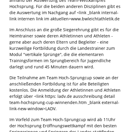
anhand der Auswertung des Team-Wettkampfes
Hochsprung. Für die beiden anderen Disziplinen gibt es
die Auswertung im Nachgang auf <link _blank internal-
link internen link im aktuellen>www.bwleichtathletik.de
Im Anschluss an die große Siegerehrung gibt es für die
Heimtrainer sowie deren Athletinnen und Athleten -
gerne aber auch deren Eltern und Begleiter - eine
kurzweilige Fortbildung durch die Landestrainer zum
Modul "vertikale Sprünge", die die elementaren
Trainingsformen im Sprungbereich für Jugendliche
darlegt und rund 45 Minuten dauern wird.
Die Teilnahme am Team Hoch-Sprungcup sowie an der
anschließenden Fortbildung ist für alle Beteiligten
kostenlos. Die Anmeldung der Athletinnen und Athleten
erfolgt über <link https: ladv.de ausschreibung detail
team-hochsprung-cup-winnenden.htm _blank external-
link-new-window>LADV.
Im Vorfeld zum Team Hoch-Sprungcup wird ab 11Uhr
der Hochsprung Eröffnungswettkampf mit den besten
Springerinnen und Springern des Landes stattfinden.