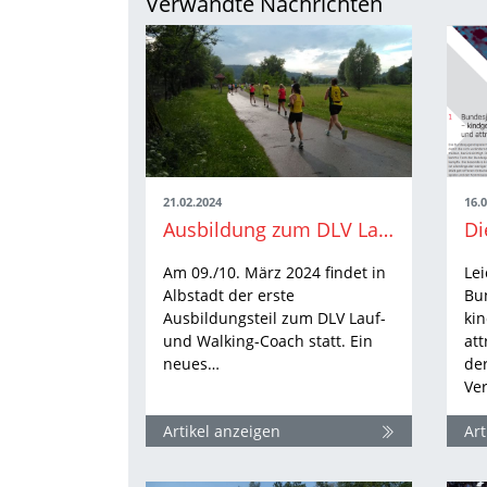
Verwandte Nachrichten
21.02.2024
16.
Ausbildung zum DLV Lauf- und Walking-Coach - jetzt noch Lehrgangsplatz sichern
Am 09./10. März 2024 findet in
Lei
Albstadt der erste
Bu
Ausbildungsteil zum DLV Lauf-
ki
und Walking-Coach statt. Ein
att
neues…
der
Ve
Artikel anzeigen
Art