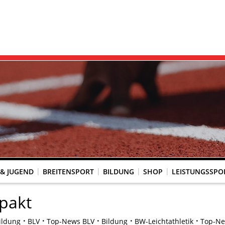
 & JUGEND
BREITENSPORT
BILDUNG
SHOP
LEISTUNGSSPO
REINSACCOUNT
UM SCHUTZ VOR GEWALT
KINGTREFF
s Seniorenwettkampfsport
BESTENLISTENFÄHIGE LAUFVERANSTALTUNGEN
LAUFVERANSTALTUNGEN DES WLV
Genehmigte Laufveranstaltungen mit bestenlistenfähiger Strecke
Grundschule trifft Kinderleichtathletik
pakt
ildung
BLV
Top-News BLV
Bildung
BW-Leichtathletik
Top-Ne