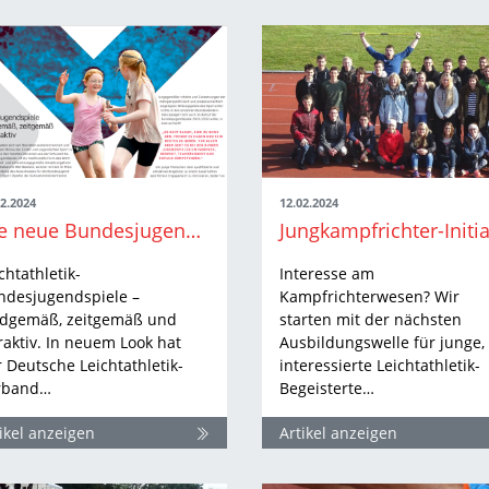
02.2024
12.02.2024
Die neue Bundesjugendspiele-Broschüre ist da
chtathletik-
Interesse am
ndesjugendspiele –
Kampfrichterwesen? Wir
ndgemäß, zeitgemäß und
starten mit der nächsten
raktiv. In neuem Look hat
Ausbildungswelle für junge,
 Deutsche Leichtathletik-
interessierte Leichtathletik-
rband…
Begeisterte…
ikel anzeigen
Artikel anzeigen