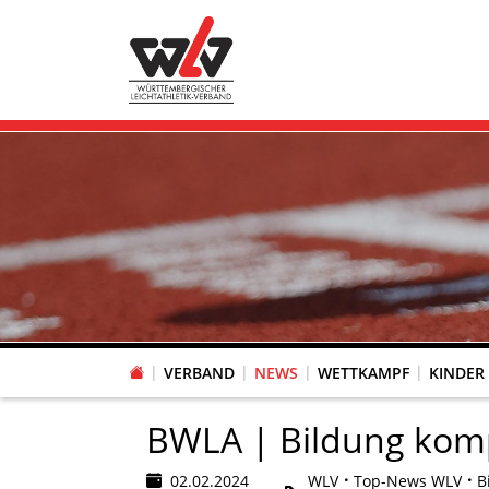
VERBAND
NEWS
WETTKAMPF
KINDER
FACHAUSSCHUSS WETTKAMPFORGANISATION
VR-POKAL KINDERLEICHTATHLETIK DES WLV
FACHAUSSCHUSS FREIZEIT-, LAUF- UND GESUNDHEITSSPORT
FACHAUSSCHUSS BILDUNG & SPORTENTWICKLUNG
WLV PERSONEN- & VE
VERTRAUENSPERSONEN Z
LAUF-/WALKING-/NORDIC WAL
Fachausschus
BWLA | Bildung kom
02.02.2024
WLV
Top-News WLV
B