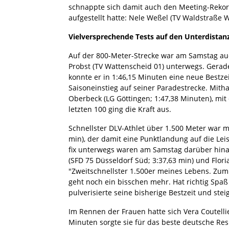
schnappte sich damit auch den Meeting-Rekor
aufgestellt hatte: Nele Weßel (TV Waldstraße 
Vielversprechende Tests auf den Unterdistan
Auf der 800-Meter-Strecke war am Samstag au
Probst (TV Wattenscheid 01) unterwegs. Gerad
konnte er in 1:46,15 Minuten eine neue Bestzei
Saisoneinstieg auf seiner Paradestrecke. Mith
Oberbeck (LG Göttingen; 1:47,38 Minuten), mit 
letzten 100 ging die Kraft aus.
Schnellster DLV-Athlet über 1.500 Meter war mi
min), der damit eine Punktlandung auf die Le
fix unterwegs waren am Samstag darüber hinau
(SFD 75 Düsseldorf Süd; 3:37,63 min) und Flor
"Zweitschnellster 1.500er meines Lebens. Zum 
geht noch ein bisschen mehr. Hat richtig Spaß
pulverisierte seine bisherige Bestzeit und ste
Im Rennen der Frauen hatte sich Vera Coutellie
Minuten sorgte sie für das beste deutsche Resu