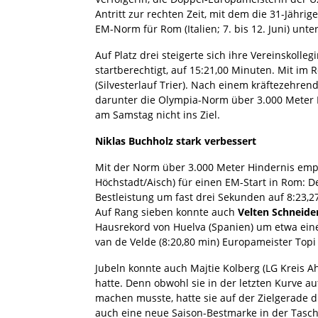
Antritt zur rechten Zeit, mit dem die 31-Jähr
EM-Norm für Rom (Italien; 7. bis 12. Juni) unte
Auf Platz drei steigerte sich ihre Vereinskolle
startberechtigt, auf 15:21,00 Minuten. Mit im
(Silvesterlauf Trier). Nach einem kräftezehre
darunter die Olympia-Norm über 3.000 Meter H
am Samstag nicht ins Ziel.
Niklas Buchholz stark verbessert
Mit der Norm über 3.000 Meter Hindernis emp
Höchstadt/Aisch) für einen EM-Start in Rom: D
Bestleistung um fast drei Sekunden auf 8:23,2
Auf Rang sieben konnte auch
Velten Schneide
Hausrekord von Huelva (Spanien) um etwa eine
van de Velde (8:20,80 min) Europameister Topi 
Jubeln konnte auch Majtie Kolberg (LG Kreis Ah
hatte. Denn obwohl sie in der letzten Kurve 
machen musste, hatte sie auf der Zielgerade d
auch eine neue Saison-Bestmarke in der Tasche