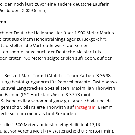
d, den noch kurz zuvor eine andere deutsche Läuferin
Wiesbaden; 2:02,66 min).
zen
ch der Deutsche Hallenmeister über 1.500 Meter Marius
e erst aus einem Höhentrainingslager zurückgekehrt,
t aufstellen, die Vorfreude weckt auf seinen
alten konnte lange auch der Deutsche Meister Luis
den ersten 700 Metern zeigte er sich zufrieden, auf den
t Bestzeit Marc Tortell (Athletics Team Karben; 3:36,98
istungsbestätigungsnorm für Rom vollbrachte. Fast ebenso
s zwei Langstrecken-Spezialisten: Maximilian Thorwirth
ian Bremm (LSC Höchstadt/Aisch; 3:37,73 min).
Saisoneinstieg schon mal ganz gut, aber ich glaube, da
 gemacht!", bilanzierte Thorwirth auf
Instagram
. Bremm
igerte sich um mehr als fünf Sekunden.
r die 1.500 Meter am besten eingeteilt, in 4:12,16
ltat vor Verena Meisl (TV Wattenscheid 01; 4:13,41 min).