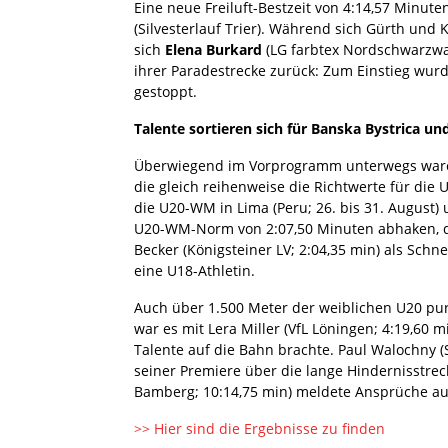
Eine neue Freiluft-Bestzeit von 4:14,57 Minuten
(Silvesterlauf Trier). Während sich Gürth und 
sich
Elena Burkard
(LG farbtex Nordschwarzwal
ihrer Paradestrecke zurück: Zum Einstieg wur
gestoppt.
Talente sortieren sich für Banska Bystrica un
Überwiegend im Vorprogramm unterwegs waren
die gleich reihenweise die Richtwerte für die U
die U20-WM in Lima (Peru; 26. bis 31. August)
U20-WM-Norm von 2:07,50 Minuten abhaken, d
Becker (Königsteiner LV; 2:04,35 min) als Schne
eine U18-Athletin.
Auch über 1.500 Meter der weiblichen U20 purze
war es mit Lera Miller (VfL Löningen; 4:19,60 m
Talente auf die Bahn brachte. Paul Walochny (S
seiner Premiere über die lange Hindernisstrec
Bamberg; 10:14,75 min) meldete Ansprüche auf
>> Hier sind die Ergebnisse zu finden