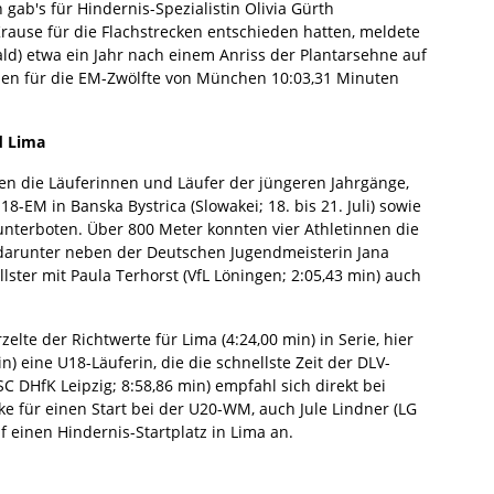
 gab's für Hindernis-Spezialistin Olivia Gürth
Krause für die Flachstrecken entschieden hatten, meldete
d) etwa ein Jahr nach einem Anriss der Plantarsehne auf
den für die EM-Zwölfte von München 10:03,31 Minuten
d Lima
 die Läuferinnen und Läufer der jüngeren Jahrgänge,
18-EM in Banska Bystrica (Slowakei; 18. bis 21. Juli) sowie
 unterboten. Über 800 Meter konnten vier Athletinnen die
arunter neben der Deutschen Jugendmeisterin Jana
llster mit Paula Terhorst (VfL Löningen; 2:05,43 min) auch
lte der Richtwerte für Lima (4:24,00 min) in Serie, hier
in) eine U18-Läuferin, die die schnellste Zeit der DLV-
C DHfK Leipzig; 8:58,86 min) empfahl sich direkt bei
ke für einen Start bei der U20-WM, auch Jule Lindner (LG
 einen Hindernis-Startplatz in Lima an.