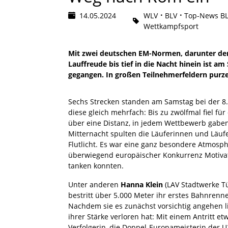
14.05.2024
WLV
BLV
Top-News B
Wettkampfsport
Mit zwei deutschen EM-Normen, darunter de
Lauffreude bis tief in die Nacht hinein ist a
gegangen. In großen Teilnehmerfeldern purze
Sechs Strecken standen am Samstag bei der 8
diese gleich mehrfach: Bis zu zwölfmal fiel fü
über eine Distanz, in jedem Wettbewerb gabe
Mitternacht spulten die Läuferinnen und Läuf
Flutlicht. Es war eine ganz besondere Atmosphä
überwiegend europäischer Konkurrenz Motiva
tanken konnten.
Unter anderen
Hanna Klein
(LAV Stadtwerke Tü
bestritt über 5.000 Meter ihr erstes Bahnrenne
Nachdem sie es zunächst vorsichtig angehen lie
ihrer Stärke verloren hat: Mit einem Antritt et
Verfolgerin, die Doppel-Europameisterin der U2