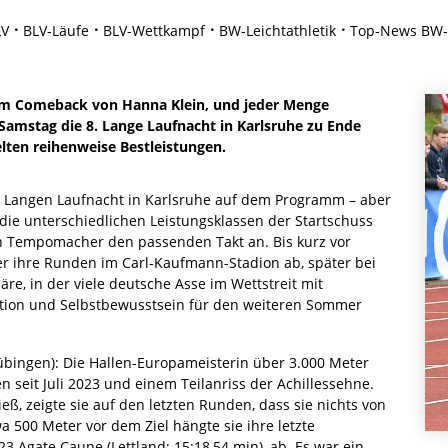
LV
BLV-Läufe
BLV-Wettkampf
BW-Leichtathletik
Top-News BW-L
m Comeback von Hanna Klein, und jeder Menge
m Samstag die 8. Lange Laufnacht in Karlsruhe zu Ende
lten reihenweise Bestleistungen.
. Langen Laufnacht in Karlsruhe auf dem Programm – aber
r die unterschiedlichen Leistungsklassen der Startschuss
n Tempomacher den passenden Takt an. Bis kurz vor
er ihre Runden im Carl-Kaufmann-Stadion ab, später bei
re, in der viele deutsche Asse im Wettstreit mit
tion und Selbstbewusstsein für den weiteren Sommer
bingen): Die Hallen-Europameisterin über 3.000 Meter
n seit Juli 2023 und einem Teilanriss der Achillessehne.
ß, zeigte sie auf den letzten Runden, dass sie nichts von
wa 500 Meter vor dem Ziel hängte sie ihre letzte
3 Agate Caune (Lettland; 15:18,54 min), ab. Es war ein