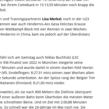
ige bei ihrem Comeback in 15:13,59 Minuten noch knapp die
rbot.
gin und Trainingspartnerin
Lisa Merkel
, noch in der U23
 Rennen war auch Hindernis-Ass Gesa Felicitas Krause
nden Wettkampf-Block mit vier Rennen in zwei Wochen,
indernis in China, kam sie jedoch auf der Überdistanz
fahl sich am Samstag auch Niklas Buchholz (LSC
er EM-Finalist von 2022 in München steigerte seine
7 Minuten und wurde damit in einem starken Feld Vierter.
r
(VfL Sindelfingen; 8:27,31 min) seinen zwei Wochen alten
 Sekunde unterbieten. An der Spitze rang der Belgier Tim
Raitanen (Finnland; 8:21,00 min) nieder.
rweiler), als sie nach 800 Metern die Ziellinie überquert
auf einer äußeren Bahn beim Überholen die meisten Meter
ie schnellsten Beine. Und im Ziel mit 2:00,88 Minuten
. So schnell war die 24-Jährige im Mai noch nie. Sie