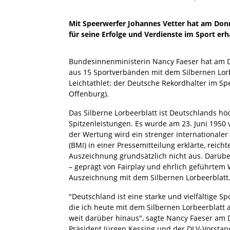
Mit Speerwerfer Johannes Vetter hat am Donne
für seine Erfolge und Verdienste im Sport erh
Bundesinnenministerin Nancy Faeser hat am D
aus 15 Sportverbänden mit dem Silbernen Lorb
Leichtathlet: der Deutsche Rekordhalter im S
Offenburg).
Das Silberne Lorbeerblatt ist Deutschlands hö
Spitzenleistungen. Es wurde am 23. Juni 1950 
der Wertung wird ein strenger international
(BMI) in einer Pressemitteilung erklärte, reic
Auszeichnung grundsätzlich nicht aus. Darüber
– geprägt von Fairplay und ehrlich geführtem
Auszeichnung mit dem Silbernen Lorbeerblatt
"Deutschland ist eine starke und vielfältige S
die ich heute mit dem Silbernen Lorbeerblatt 
weit darüber hinaus", sagte Nancy Faeser am
Präsident Jürgen Kessing und der DLV-Vorstan