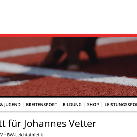
 & JUGEND
BREITENSPORT
BILDUNG
SHOP
LEISTUNGSSPO
REINSACCOUNT
UM SCHUTZ VOR GEWALT
KINGTREFF
s Seniorenwettkampfsport
BESTENLISTENFÄHIGE LAUFVERANSTALTUNGEN
LAUFVERANSTALTUNGEN DES WLV
Genehmigte Laufveranstaltungen mit bestenlistenfähiger Strecke
Grundschule trifft Kinderleichtathletik
tt für Johannes Vetter
LV
BW-Leichtathletik