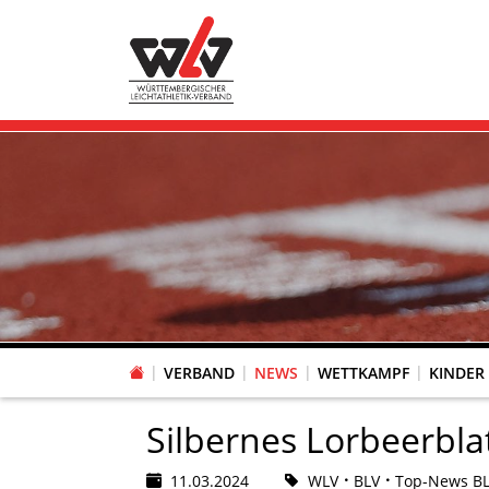
VERBAND
NEWS
WETTKAMPF
KINDER
FACHAUSSCHUSS WETTKAMPFORGANISATION
VR-POKAL KINDERLEICHTATHLETIK DES WLV
FACHAUSSCHUSS FREIZEIT-, LAUF- UND GESUNDHEITSSPORT
FACHAUSSCHUSS BILDUNG & SPORTENTWICKLUNG
WLV PERSONEN- & VE
VERTRAUENSPERSONEN Z
LAUF-/WALKING-/NORDIC WAL
Fachausschus
Silbernes Lorbeerbla
11.03.2024
WLV
BLV
Top-News B