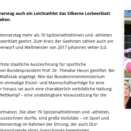
rstag auch ein Leichtathlet das Silberne Lorbeerblatt
alten.
onnerstag mehr als 70 Spitzenathletinnen und -athleten
eerblatt geehrt. Zum Kreis der Geehrten zählen auch ein
peerwurf und Weltmeister von 2017 Johannes Vetter (LG
chste staatliche Auszeichnung für sportliche
von Bundespräsident Prof. Dr. Theodor Heuss gestiftet. Bei
er Maßstab angelegt. Wie das Bundesinnenministerium
hten einmalige Einzel- und Mannschaftserfolge für eine
 hinaus sei auch eine charakterlich vorbildliche Haltung
 Wettkampf – eine unabdingbare Voraussetzung für die
.
portnation. Die über 70 Spitzenathletinnen und -athleten,
auszeichnen durfte, sind große Vorbilder – im Sport und
 Donnerstag im Rahmen der Ehrung, der auch DLV-
dsvorsitzende Idriss Gonschinska beiwohnten.