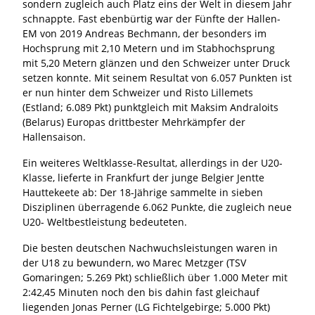
sondern zugleich auch Platz eins der Welt in diesem Jahr
schnappte. Fast ebenbürtig war der Fünfte der Hallen-
EM von 2019 Andreas Bechmann, der besonders im
Hochsprung mit 2,10 Metern und im Stabhochsprung
mit 5,20 Metern glänzen und den Schweizer unter Druck
setzen konnte. Mit seinem Resultat von 6.057 Punkten ist
er nun hinter dem Schweizer und Risto Lillemets
(Estland; 6.089 Pkt) punktgleich mit Maksim Andraloits
(Belarus) Europas drittbester Mehrkämpfer der
Hallensaison.
Ein weiteres Weltklasse-Resultat, allerdings in der U20-
Klasse, lieferte in Frankfurt der junge Belgier Jentte
Hauttekeete ab: Der 18-Jährige sammelte in sieben
Disziplinen überragende 6.062 Punkte, die zugleich neue
U20- Weltbestleistung bedeuteten.
Die besten deutschen Nachwuchsleistungen waren in
der U18 zu bewundern, wo Marec Metzger (TSV
Gomaringen; 5.269 Pkt) schließlich über 1.000 Meter mit
2:42,45 Minuten noch den bis dahin fast gleichauf
liegenden Jonas Perner (LG Fichtelgebirge; 5.000 Pkt)