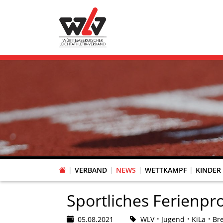
VERBAND
NEWS
WETTKAMPF
KINDER
FACHAUSSCHUSS WETTKAMPFORGANISATION
VR-POKAL KINDERLEICHTATHLETIK DES WLV
FACHAUSSCHUSS FREIZEIT-, LAUF- UND GESUNDHEITSSPORT
FACHAUSSCHUSS BILDUNG & SPORTENTWICKLUNG
WLV PERSONEN- & VE
VERTRAUENSPERSONEN Z
LAUF-/WALKING-/NORDIC WAL
Fachausschus
Sportliches Ferienp
05.08.2021
WLV
Jugend
KiLa
Bre