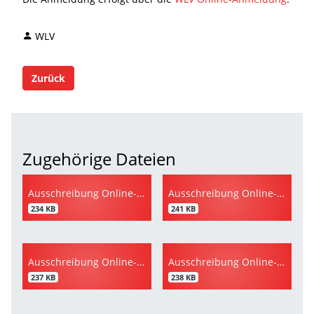
WLV
Zurück
Zugehörige Dateien
Ausschreibung Online-FB Kinderleichtathletik
Ausschreibung Online-FB Schnelligkeit/Sprint
234 KB
241 KB
Ausschreibung Online-FB Diskuswurf
Ausschreibung Online-FB Speerwurf
237 KB
238 KB