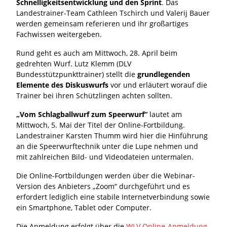
Schnelligkeitsentwicklung und den Sprint
. Das
Landestrainer-Team Cathleen Tschirch und Valerij Bauer
werden gemeinsam referieren und ihr großartiges
Fachwissen weitergeben.
Rund geht es auch am Mittwoch, 28. April beim
gedrehten Wurf. Lutz Klemm (DLV
Bundesstützpunkttrainer) stellt die
grundlegenden
Elemente des Diskuswurfs
vor und erläutert worauf die
Trainer bei ihren Schützlingen achten sollten.
„Vom Schlagballwurf zum Speerwurf“
lautet am
Mittwoch, 5. Mai der Titel der Online-Fortbildung.
Landestrainer Karsten Thumm wird hier die Hinführung
an die Speerwurftechnik unter die Lupe nehmen und
mit zahlreichen Bild- und Videodateien untermalen.
Die Online-Fortbildungen werden über die Webinar-
Version des Anbieters „Zoom“ durchgeführt und es
erfordert lediglich eine stabile Internetverbindung sowie
ein Smartphone, Tablet oder Computer.
Die Anmeldung erfolgt über die
WLV Online-Anmeldung
.