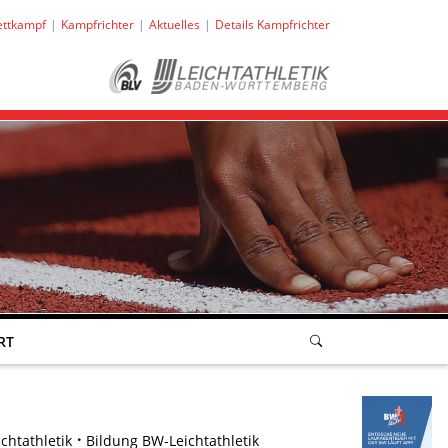
ttkampf
Kampfrichter
Aktuelles
Details Kampfrichter
RT
htathletik
Bildung BW-Leichtathletik