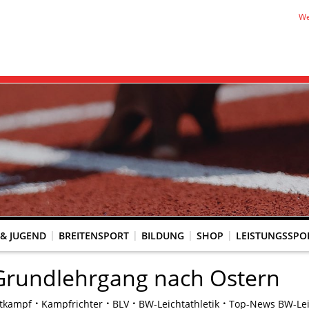
We
 & JUGEND
BREITENSPORT
BILDUNG
SHOP
LEISTUNGSSPO
REINSACCOUNT
UM SCHUTZ VOR GEWALT
KINGTREFF
s Seniorenwettkampfsport
BESTENLISTENFÄHIGE LAUFVERANSTALTUNGEN
LAUFVERANSTALTUNGEN DES WLV
Genehmigte Laufveranstaltungen mit bestenlistenfähiger Strecke
Grundschule trifft Kinderleichtathletik
Grundlehrgang nach Ostern
tkampf
Kampfrichter
BLV
BW-Leichtathletik
Top-News BW-Leic