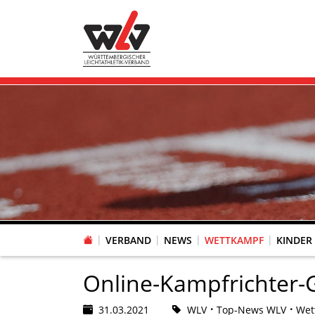
VERBAND
NEWS
WETTKAMPF
KINDER
FACHAUSSCHUSS WETTKAMPFORGANISATION
VR-POKAL KINDERLEICHTATHLETIK DES WLV
FACHAUSSCHUSS FREIZEIT-, LAUF- UND GESUNDHEITSSPORT
FACHAUSSCHUSS BILDUNG & SPORTENTWICKLUNG
WLV PERSONEN- & VE
VERTRAUENSPERSONEN Z
LAUF-/WALKING-/NORDIC WAL
Fachausschus
Online-Kampfrichter-
31.03.2021
WLV
Top-News WLV
Wet