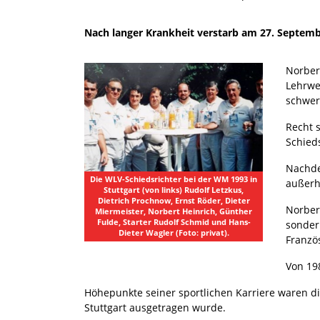
Nach langer Krankheit verstarb am 27. Septemb
Norbert
Lehrwe
schwerf
Recht s
Schied
Nachde
Die WLV-Schiedsrichter bei der WM 1993 in
außerh
Stuttgart (von links) Rudolf Letzkus,
Dietrich Prochnow, Ernst Röder, Dieter
Norber
Miermeister, Norbert Heinrich, Günther
Fulde, Starter Rudolf Schmid und Hans-
sonder
Dieter Wagler (Foto: privat).
Franzö
Von 19
Höhepunkte seiner sportlichen Karriere waren di
Stuttgart ausgetragen wurde.