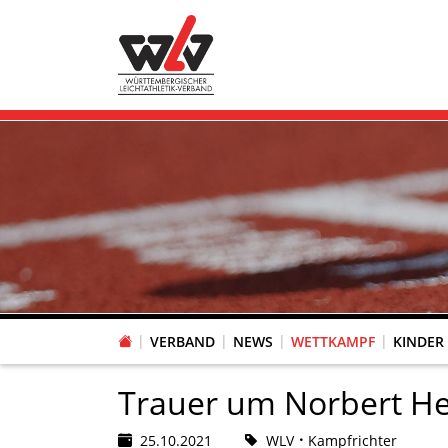
VERBAND
NEWS
WETTKAMPF
KINDER
FACHAUSSCHUSS WETTKAMPFORGANISATION
VR-POKAL KINDERLEICHTATHLETIK DES WLV
FACHAUSSCHUSS FREIZEIT-, LAUF- UND GESUNDHEITSSPORT
FACHAUSSCHUSS BILDUNG & SPORTENTWICKLUNG
WLV PERSONEN- & VE
VERTRAUENSPERSONEN Z
LAUF-/WALKING-/NORDIC WAL
Fachausschus
Trauer um Norbert He
25.10.2021
WLV
Kampfrichter