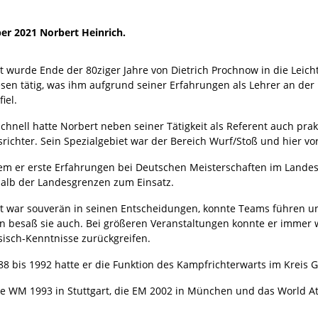
er 2021 Norbert Heinrich.
 wurde Ende der 80ziger Jahre von Dietrich Prochnow in die Leicht
sen tätig, was ihm aufgrund seiner Erfahrungen als Lehrer an der 
iel.
chnell hatte Norbert neben seiner Tätigkeit als Referent auch pra
srichter. Sein Spezialgebiet war der Bereich Wurf/Stoß und hier vo
m er erste Erfahrungen bei Deutschen Meisterschaften im Landes
alb der Landesgrenzen zum Einsatz.
t war souverän in seinen Entscheidungen, konnte Teams führen und 
n besaß sie auch. Bei größeren Veranstaltungen konnte er immer w
sisch-Kenntnisse zurückgreifen.
88 bis 1992 hatte er die Funktion des Kampfrichterwarts im Kreis 
e WM 1993 in Stuttgart, die EM 2002 in München und das World Athl