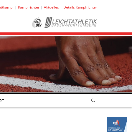
ttkampf
Kampfrichter
Aktuelles
Details Kampfrichter
RT