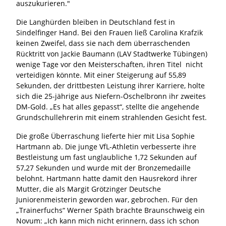
auszukurieren."
Die Langhürden bleiben in Deutschland fest in
Sindelfinger Hand. Bei den Frauen ließ Carolina Krafzik
keinen Zweifel, dass sie nach dem überraschenden
Rücktritt von Jackie Baumann (LAV Stadtwerke Tübingen)
wenige Tage vor den Meisterschaften, ihren Titel nicht
verteidigen könnte. Mit einer Steigerung auf 55,89
Sekunden, der drittbesten Leistung ihrer Karriere, holte
sich die 25-jährige aus Niefern-Öschelbronn ihr zweites
DM-Gold. „Es hat alles gepasst“, stellte die angehende
Grundschullehrerin mit einem strahlenden Gesicht fest.
Die große Überraschung lieferte hier mit Lisa Sophie
Hartmann ab. Die junge VfL-Athletin verbesserte ihre
Bestleistung um fast unglaubliche 1,72 Sekunden auf
57,27 Sekunden und wurde mit der Bronzemedaille
belohnt. Hartmann hatte damit den Hausrekord ihrer
Mutter, die als Margit Grötzinger Deutsche
Juniorenmeisterin geworden war, gebrochen. Für den
„Trainerfuchs“ Werner Späth brachte Braunschweig ein
Novum: „Ich kann mich nicht erinnern, dass ich schon