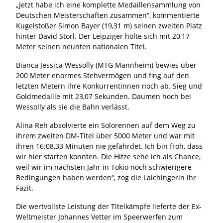
„Jetzt habe ich eine komplette Medaillensammlung von
Deutschen Meisterschaften zusammen“, kommentierte
Kugelstoßer Simon Bayer (19,31 m) seinen zweiten Platz
hinter David Storl. Der Leipziger holte sich mit 20,17
Meter seinen neunten nationalen Titel.
Bianca Jessica Wessolly (MTG Mannheim) bewies über
200 Meter enormes Stehvermögen und fing auf den
letzten Metern ihre Konkurrentinnen noch ab. Sieg und
Goldmedaille mit 23,07 Sekunden. Daumen hoch bei
Wessolly als sie die Bahn verlässt.
Alina Reh absolvierte ein Solorennen auf dem Weg zu
ihrem zweiten DM-Titel über 5000 Meter und war mit
ihren 16:08,33 Minuten nie gefährdet. Ich bin froh, dass
wir hier starten konnten. Die Hitze sehe ich als Chance,
weil wir im nächsten Jahr in Tokio noch schwierigere
Bedingungen haben werden“, zog die Laichingerin ihr
Fazit.
Die wertvollste Leistung der Titelkämpfe lieferte der Ex-
Weltmeister Johannes Vetter im Speerwerfen zum