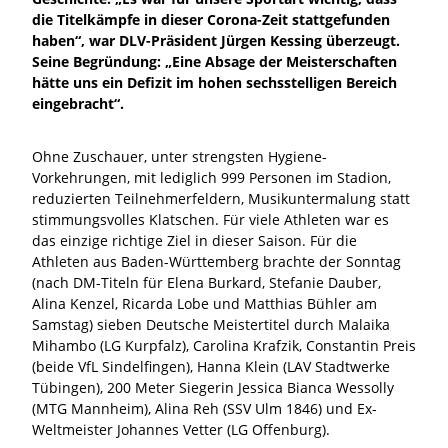
die Titelkämpfe in dieser Corona-Zeit stattgefunden
haben“, war DLV-Präsident Jürgen Kessing überzeugt.
Seine Begründung: „Eine Absage der Meisterschaften
hätte uns ein Defizit im hohen sechsstelligen Bereich
eingebracht“.
Ohne Zuschauer, unter strengsten Hygiene-
Vorkehrungen, mit lediglich 999 Personen im Stadion,
reduzierten Teilnehmerfeldern, Musikuntermalung statt
stimmungsvolles Klatschen. Für viele Athleten war es
das einzige richtige Ziel in dieser Saison. Für die
Athleten aus Baden-Württemberg brachte der Sonntag
(nach DM-Titeln für Elena Burkard, Stefanie Dauber,
Alina Kenzel, Ricarda Lobe und Matthias Bühler am
Samstag) sieben Deutsche Meistertitel durch Malaika
Mihambo (LG Kurpfalz), Carolina Krafzik, Constantin Preis
(beide VfL Sindelfingen), Hanna Klein (LAV Stadtwerke
Tübingen), 200 Meter Siegerin Jessica Bianca Wessolly
(MTG Mannheim), Alina Reh (SSV Ulm 1846) und Ex-
Weltmeister Johannes Vetter (LG Offenburg).