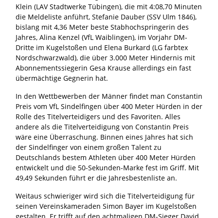
Klein (LAV Stadtwerke Tübingen), die mit 4:08,70 Minuten
die Meldeliste anführt, Stefanie Dauber (SSV Ulm 1846),
bislang mit 4,36 Meter beste Stabhochspringerin des
Jahres, Alina Kenzel (VfL Waiblingen), im Vorjahr DM-
Dritte im Kugelstoßen und Elena Burkard (LG farbtex
Nordschwarzwald), die über 3.000 Meter Hindernis mit
Abonnementssiegerin Gesa Krause allerdings ein fast
übermächtige Gegnerin hat.
In den Wettbewerben der Männer findet man Constantin
Preis vom VfL Sindelfingen über 400 Meter Hürden in der
Rolle des Titelverteidigers und des Favoriten. Alles
andere als die Titelverteidigung von Constantin Preis
wäre eine Überraschung. Binnen eines Jahres hat sich
der Sindelfinger von einem großen Talent zu
Deutschlands bestem Athleten über 400 Meter Hürden
entwickelt und die 50-Sekunden-Marke fest im Griff. Mit
49,49 Sekunden führt er die Jahresbestenliste an.
Weitaus schwieriger wird sich die Titelverteidigung für
seinen Vereinskameraden Simon Bayer im Kugelstoßen
gestalten. Er trifft auf den achtmaligen DM-Sieger David