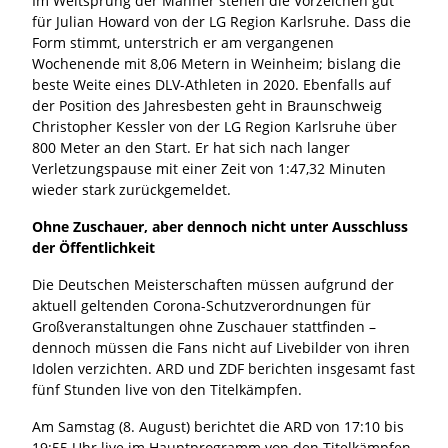
Im Weitsprung der Männer stehen die Vorzeichen gut
für Julian Howard von der LG Region Karlsruhe. Dass die
Form stimmt, unterstrich er am vergangenen
Wochenende mit 8,06 Metern in Weinheim; bislang die
beste Weite eines DLV-Athleten in 2020. Ebenfalls auf
der Position des Jahresbesten geht in Braunschweig
Christopher Kessler von der LG Region Karlsruhe über
800 Meter an den Start. Er hat sich nach langer
Verletzungspause mit einer Zeit von 1:47,32 Minuten
wieder stark zurückgemeldet.
Ohne Zuschauer, aber dennoch nicht unter Ausschluss
der Öffentlichkeit
Die Deutschen Meisterschaften müssen aufgrund der
aktuell geltenden Corona-Schutzverordnungen für
Großveranstaltungen ohne Zuschauer stattfinden –
dennoch müssen die Fans nicht auf Livebilder von ihren
Idolen verzichten. ARD und ZDF berichten insgesamt fast
fünf Stunden live von den Titelkämpfen.
Am Samstag (8. August) berichtet die ARD von 17:10 bis
19:55 Uhr live im Hauptprogramm von den Titelkämpfen.