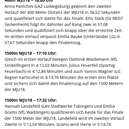
400m WJU18 – 16:00 Uhr
Anna Pantchev (LAZ Ludwigsburg) gewinnt den zweiten
Vorlauf der 400 Meter Distanz der WJU18 in 56,52 Sekunden
und qualifiziert sich damit für das Finale. Ellis Staib (SV 98/07
Seckenheim) folgt ihr dahinter auf Rang zwei in 57,08
Sekunden und qualifiziert sich knapp über die erreichte Zeit.
Im dritten Vorlauf verpasst Emilia Bauke (Unterländer LG) in
57,67 Sekunden knapp den Finaleinzug.
1500m MJU18 – 17:10 Uhr:
Gleich im ersten Vorlauf belegen Dominik Wiedemann (VfL
Sindelfingen) in 4:12,03 Minuten, Julius Feuerfeil (Sportvg
Feuerbach) in 4:12,84 Minuten und auch Yannis Wagner (LG
Region Karlsruhe) in 4:13,76 Minuten die ersten drei Plätze
und sichern sich damit den Finaleinzug auf den 1500 Metern
der MJU18.
1500m WJU18 – 17:32 Uhr:
Hannah Landefeld (LAV Stadtwerke Tübingen) und Emilia
Grams (VfL Waiblingen) qualifizieren sich beide für das Finale
der 1500 Meter der WJU18. Landefeld wird im zweiten Vorlauf
Zweite in 5:12,54 Minuten, Grams wird Vierte in 5:14,74