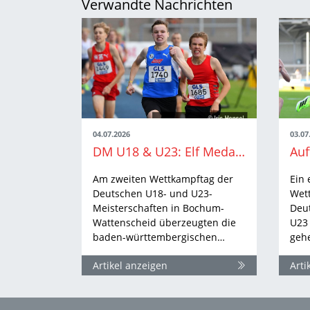
Verwandte Nachrichten
04.07.2026
03.07
DM U18 & U23: Elf Medaillen am Samstag
Am zweiten Wettkampftag der
Ein 
Deutschen U18- und U23-
Wet
Meisterschaften in Bochum-
Deu
Wattenscheid überzeugten die
U23 
baden-württembergischen…
geh
Artikel anzeigen
Arti