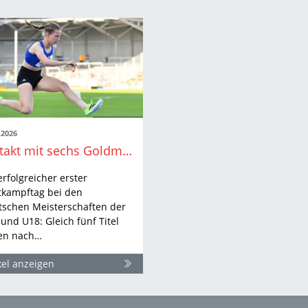
.2026
Auftakt mit sechs Goldmedaillen bei der DM U23 & U18
erfolgreicher erster
tkampftag bei den
tschen Meisterschaften der
und U18: Gleich fünf Titel
en nach…
kel anzeigen