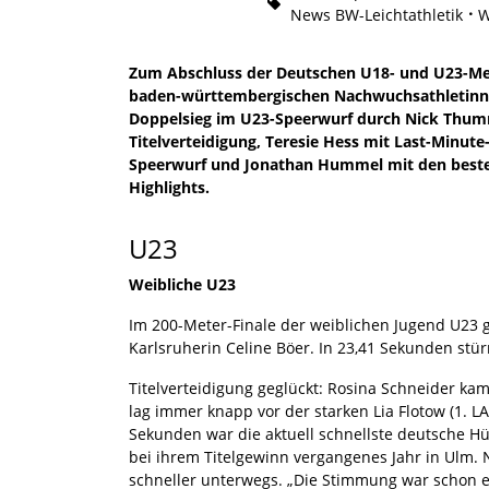
News BW-Leichtathletik
W
Zum Abschluss der Deutschen U18- und U23-Mei
baden-württembergischen Nachwuchsathletinne
Doppelsieg im U23-Speerwurf durch Nick Thum
Titelverteidigung, Teresie Hess mit Last-Minu
Speerwurf und Jonathan Hummel mit den beste
Highlights.
U23
Weibliche U23
Im 200-Meter-Finale der weiblichen Jugend U23 g
Karlsruherin Celine Böer. In 23,41 Sekunden stü
Titelverteidigung geglückt: Rosina Schneider ka
lag immer knapp vor der starken Lia Flotow (1. LA
Sekunden war die aktuell schnellste deutsche Hürd
bei ihrem Titelgewinn vergangenes Jahr in Ulm. N
schneller unterwegs. „Die Stimmung war schon ech