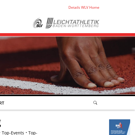
Details WLV Home
RT
g
Top-Events
Top-