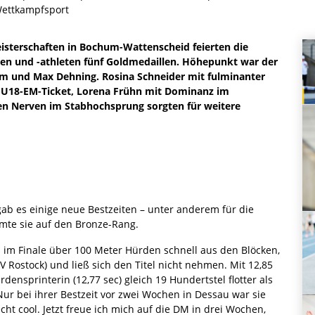
ettkampfsport
sterschaften in Bochum-Wattenscheid feierten die
n und -athleten fünf Goldmedaillen. Höhepunkt war der
m und Max Dehning. Rosina Schneider mit fulminanter
te-U18-EM-Ticket, Lorena Frühn mit Dominanz im
n Nerven im Stabhochsprung sorgten für weitere
ab es einige neue Bestzeiten – unter anderem für die
rmte sie auf den Bronze-Rang.
m im Finale über 100 Meter Hürden schnell aus den Blöcken,
V Rostock) und ließ sich den Titel nicht nehmen. Mit 12,85
ensprinterin (12,77 sec) gleich 19 Hundertstel flotter als
ur bei ihrer Bestzeit vor zwei Wochen in Dessau war sie
t cool. Jetzt freue ich mich auf die DM in drei Wochen,