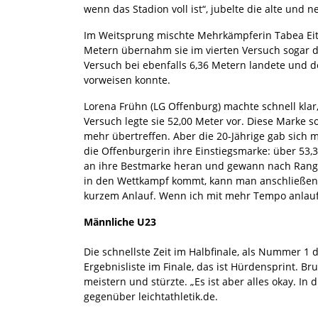
wenn das Stadion voll ist“, jubelte die alte und
Im Weitsprung mischte Mehrkämpferin Tabea Eitel 
Metern übernahm sie im vierten Versuch sogar di
Versuch bei ebenfalls 6,36 Metern landete und d
vorweisen konnte.
Lorena Frühn (LG Offenburg) machte schnell klar
Versuch legte sie 52,00 Meter vor. Diese Marke 
mehr übertreffen. Aber die 20-Jährige gab sich m
die Offenburgerin ihre Einstiegsmarke: über 53,
an ihre Bestmarke heran und gewann nach Rang 
in den Wettkampf kommt, kann man anschließend 
kurzem Anlauf. Wenn ich mit mehr Tempo anlaufe
Männliche U23
Die schnellste Zeit im Halbfinale, als Nummer 1 d
Ergebnisliste im Finale, das ist Hürdensprint. B
meistern und stürzte. „Es ist aber alles okay. In
gegenüber leichtathletik.de.