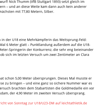
rf! Nick Thumm (VfB Stuttgart 1893) setzt gleich im
tern – und an diese Weite kam dann auch kein anderer
ächsten mit 77,80 Metern, Silber.
h in der U18 eine Mehrkämpferin das Weitsprung-Feld:
i Mal 6 Meter glatt – Punktlandung außerdem auf die U18-
Meter-Springerin der Konkurrenz, die sehr eng beieinander
chob sich im letzten Versuch um zwei Zentimeter an Clara
hat schon 5,00 Meter übersprungen. Dieses Mal musste er
use zu bringen – und eine ganz so sichere Nummer war es
ersuch brachten dem Stabartisten die Goldmedaille ein vor
sdam, der 4,90 Meter im zweiten Versuch übersprang.
richt von Sonntag zur U18/U23-DM auf leichtathletik.de