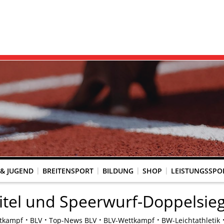
 & JUGEND
BREITENSPORT
BILDUNG
SHOP
LEISTUNGSSPO
REINSACCOUNT
UM SCHUTZ VOR GEWALT
KINGTREFF
s Seniorenwettkampfsport
BESTENLISTENFÄHIGE LAUFVERANSTALTUNGEN
LAUFVERANSTALTUNGEN DES WLV
Genehmigte Laufveranstaltungen mit bestenlistenfähiger Strecke
Grundschule trifft Kinderleichtathletik
itel und Speerwurf-Doppelsie
tkampf
BLV
Top-News BLV
BLV-Wettkampf
BW-Leichtathletik