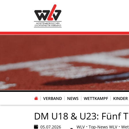
VERBAND
NEWS
WETTKAMPF
KINDER
FACHAUSSCHUSS WETTKAMPFORGANISATION
VR-POKAL KINDERLEICHTATHLETIK DES WLV
FACHAUSSCHUSS FREIZEIT-, LAUF- UND GESUNDHEITSSPORT
FACHAUSSCHUSS BILDUNG & SPORTENTWICKLUNG
WLV PERSONEN- & VE
VERTRAUENSPERSONEN Z
LAUF-/WALKING-/NORDIC WAL
Fachausschus
DM U18 & U23: Fünf T
05.07.2026
WLV
Top-News WLV
Wet