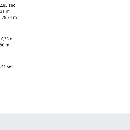
2,85 sec
,31 m
– 78,74 m
– 6,36 m
,80 m
,41 sec