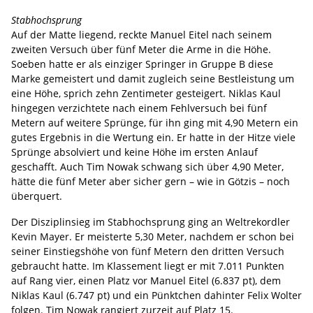
Stabhochsprung
Auf der Matte liegend, reckte Manuel Eitel nach seinem
zweiten Versuch über fünf Meter die Arme in die Höhe.
Soeben hatte er als einziger Springer in Gruppe B diese
Marke gemeistert und damit zugleich seine Bestleistung um
eine Höhe, sprich zehn Zentimeter gesteigert. Niklas Kaul
hingegen verzichtete nach einem Fehlversuch bei fünf
Metern auf weitere Sprünge, für ihn ging mit 4,90 Metern ein
gutes Ergebnis in die Wertung ein. Er hatte in der Hitze viele
Sprünge absolviert und keine Höhe im ersten Anlauf
geschafft. Auch Tim Nowak schwang sich über 4,90 Meter,
hätte die fünf Meter aber sicher gern – wie in Götzis – noch
überquert.
Der Disziplinsieg im Stabhochsprung ging an Weltrekordler
Kevin Mayer. Er meisterte 5,30 Meter, nachdem er schon bei
seiner Einstiegshöhe von fünf Metern den dritten Versuch
gebraucht hatte. Im Klassement liegt er mit 7.011 Punkten
auf Rang vier, einen Platz vor Manuel Eitel (6.837 pt), dem
Niklas Kaul (6.747 pt) und ein Pünktchen dahinter Felix Wolter
folgen. Tim Nowak rangiert zurzeit auf Platz 15.