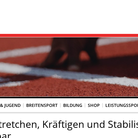
 & JUGEND
BREITENSPORT
BILDUNG
SHOP
LEISTUNGSSPO
REINSACCOUNT
UM SCHUTZ VOR GEWALT
KINGTREFF
s Seniorenwettkampfsport
BESTENLISTENFÄHIGE LAUFVERANSTALTUNGEN
LAUFVERANSTALTUNGEN DES WLV
Genehmigte Laufveranstaltungen mit bestenlistenfähiger Strecke
Grundschule trifft Kinderleichtathletik
retchen, Kräftigen und Stabili
ar.