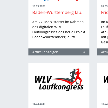
16.03.2021
09.03
Baden-Württemberg läuft – Auftakt beim digitalen WLV Laufkongress 2021
Am 27. März startet im Rahmen
Im 
des digitalen WLV
Lauf
Laufkongresses das neue Projekt
Ath
Baden-Württemberg läuft!
mit 
Ges
Artikel anzeigen
Arti
15.02.2021
15.02