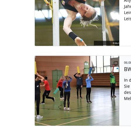
Anj
Jah
Lei
Lei
06.0
BW
In 
Sie
des
Mel