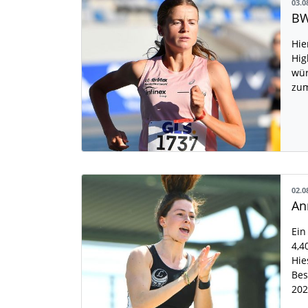
03.0
BW
Hie
Hig
wür
zu
02.0
Ein
4,4
Hie
Bes
20