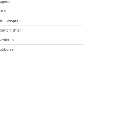
Jugend
KiLa
Breitensport
Kampfrichter
Senioren
Jobbörse