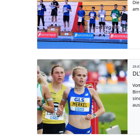
Die
am 
29.0
Vom
Bir
sin
aus