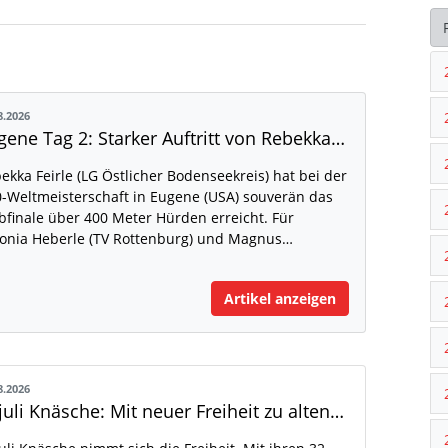
8.2026
Eugene Tag 2: Starker Auftritt von Rebekka Feirle bei der U20-WM
ekka Feirle (LG Östlicher Bodenseekreis) hat bei der
-Weltmeisterschaft in Eugene (USA) souverän das
bfinale über 400 Meter Hürden erreicht. Für
onia Heberle (TV Rottenburg) und Magnus…
Artikel anzeigen
8.2026
Anjuli Knäsche: Mit neuer Freiheit zu alten Höhen