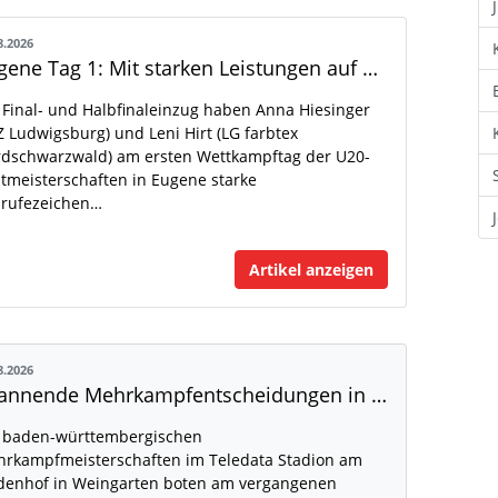
8.2026
Eugene Tag 1: Mit starken Leistungen auf der WM-Bühne
 Final- und Halbfinaleinzug haben Anna Hiesinger
Z Ludwigsburg) und Leni Hirt (LG farbtex
dschwarzwald) am ersten Wettkampftag der U20-
tmeisterschaften in Eugene starke
rufezeichen…
Artikel anzeigen
8.2026
Spannende Mehrkampfentscheidungen in Weingarten
 baden-württembergischen
rkampfmeisterschaften im Teledata Stadion am
denhof in Weingarten boten am vergangenen