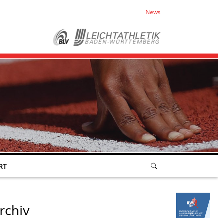
News
RT
rchiv