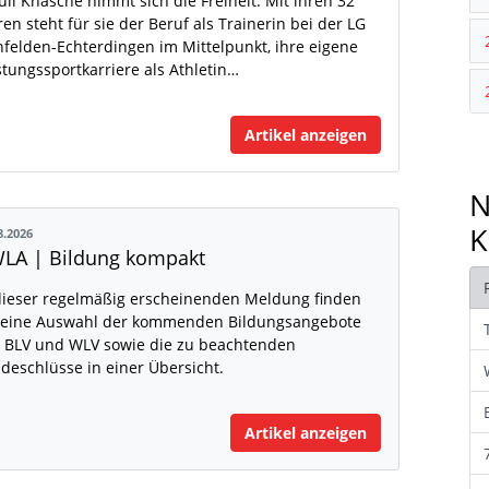
uli Knäsche nimmt sich die Freiheit. Mit ihren 32
ren steht für sie der Beruf als Trainerin bei der LG
nfelden-Echterdingen im Mittelpunkt, ihre eigene
stungssportkarriere als Athletin…
Artikel anzeigen
N
K
8.2026
LA | Bildung kompakt
dieser regelmäßig erscheinenden Meldung finden
 eine Auswahl der kommenden Bildungsangebote
 BLV und WLV sowie die zu beachtenden
deschlüsse in einer Übersicht.
Artikel anzeigen