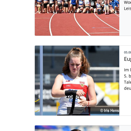
Woc
Lei
05.0
Im 
5. 
Tal
deu