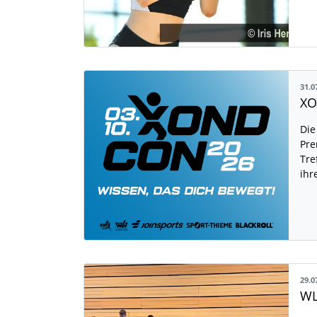
31.0
Die
Pre
Tre
ihr
29.0
WL