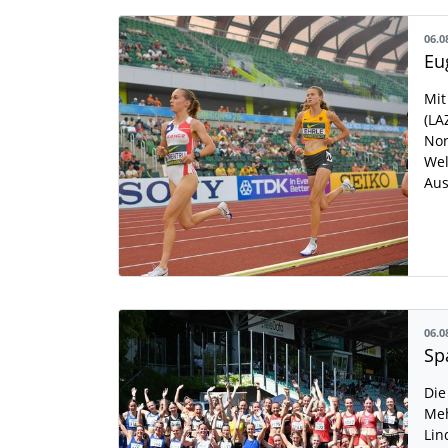
06.0
Mit
(LA
Nor
Wel
Aus
06.0
Die
Meh
Lin