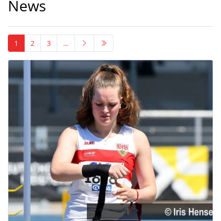
News
1
2
3
…