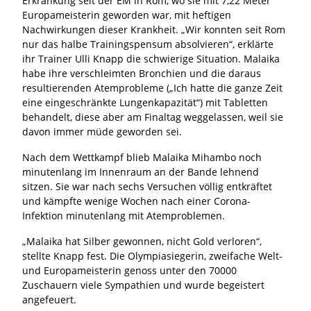
Erkrankung seit der EM in Rom, wo sie mit 7,22 Meter
Europameisterin geworden war, mit heftigen
Nachwirkungen dieser Krankheit. „Wir konnten seit Rom
nur das halbe Trainingspensum absolvieren“, erklärte
ihr Trainer Ulli Knapp die schwierige Situation. Malaika
habe ihre verschleimten Bronchien und die daraus
resultierenden Atemprobleme („Ich hatte die ganze Zeit
eine eingeschränkte Lungenkapazität“) mit Tabletten
behandelt, diese aber am Finaltag weggelassen, weil sie
davon immer müde geworden sei.
Nach dem Wettkampf blieb Malaika Mihambo noch
minutenlang im Innenraum an der Bande lehnend
sitzen. Sie war nach sechs Versuchen völlig entkräftet
und kämpfte wenige Wochen nach einer Corona-
Infektion minutenlang mit Atemproblemen.
„Malaika hat Silber gewonnen, nicht Gold verloren“,
stellte Knapp fest. Die Olympiasiegerin, zweifache Welt-
und Europameisterin genoss unter den 70000
Zuschauern viele Sympathien und wurde begeistert
angefeuert.