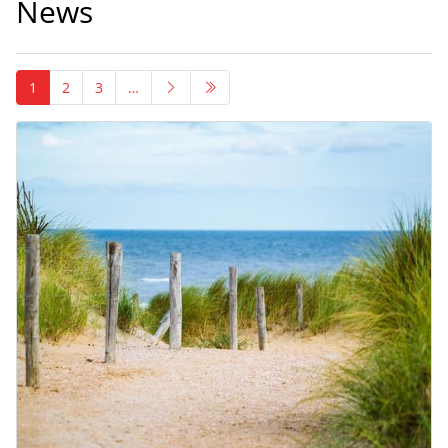
News
1
2
3
…