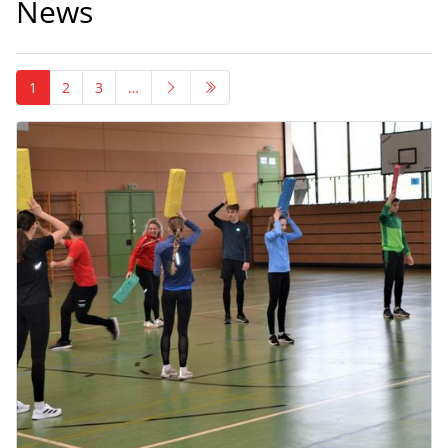
News
1
2
3
…