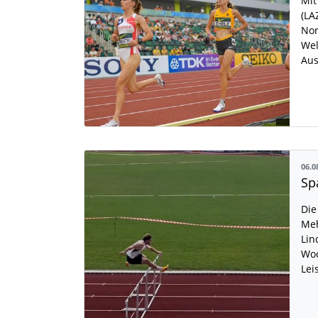
Mit
(LA
Nor
Wel
Aus
06.0
Die
Meh
Lin
Woc
Lei