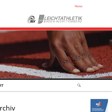
News
RT
rchiv