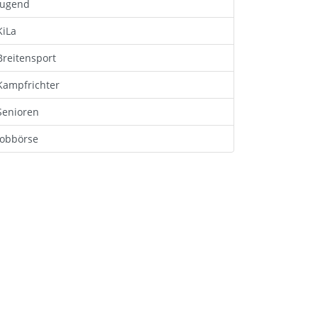
Jugend
KiLa
Breitensport
Kampfrichter
Senioren
Jobbörse