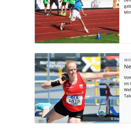
gab
Min
28.0
Vom
im 
Wel
Tal