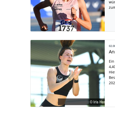
wür
zu
02.0
Ein
4,4
Hie
Bes
20