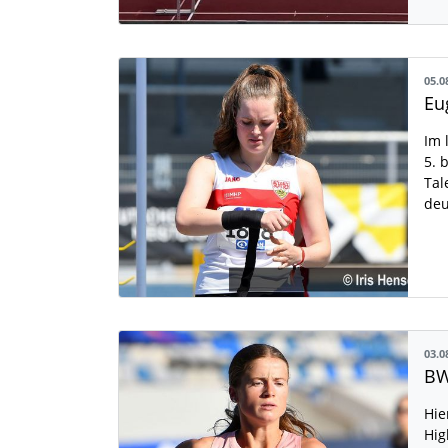
05.0
Im 
5. 
Tal
deu
03.0
BW
Hie
Hig