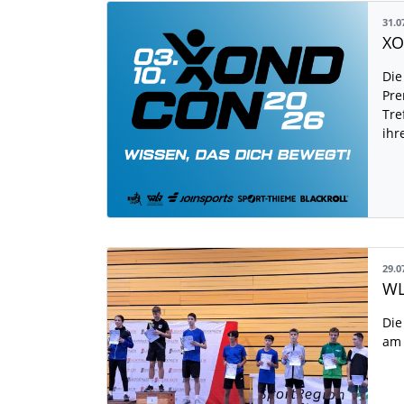
31.0
Die
Pre
Tre
ihr
29.0
WL
Die
am 