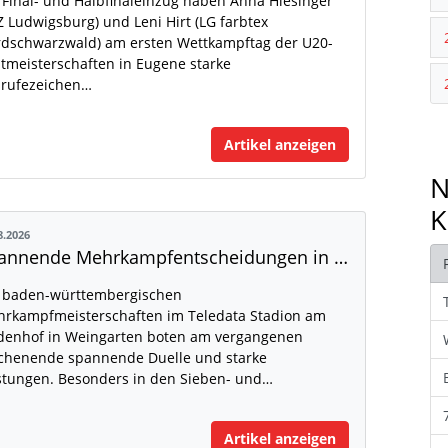
 Final- und Halbfinaleinzug haben Anna Hiesinger
Z Ludwigsburg) und Leni Hirt (LG farbtex
dschwarzwald) am ersten Wettkampftag der U20-
tmeisterschaften in Eugene starke
rufezeichen…
Artikel anzeigen
N
K
8.2026
Spannende Mehrkampfentscheidungen in Weingarten
 baden-württembergischen
rkampfmeisterschaften im Teledata Stadion am
denhof in Weingarten boten am vergangenen
henende spannende Duelle und starke
stungen. Besonders in den Sieben- und…
Artikel anzeigen