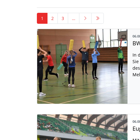
1
2
3
…
06.0
BW
In 
Sie
des
Mel
06.0