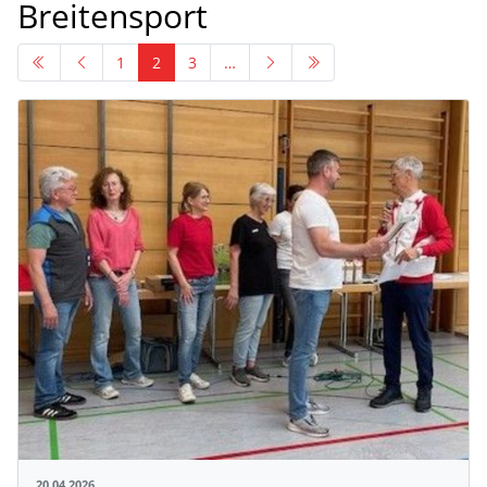
Breitensport
1
2
3
…
20.04.2026