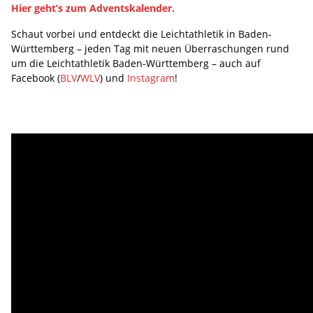
Hier geht’s zum Adventskalender.
Schaut vorbei und entdeckt die Leichtathletik in Baden-
Württemberg – jeden Tag mit neuen Überraschungen rund
um die Leichtathletik Baden-Württemberg – auch auf
Facebook (
BLV
/
WLV
) und
Instagram
!