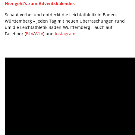
Hier geht’s zum Adventskalender.
Schaut vorbei und entdeckt die Leichtathletik in Baden-
Württemberg – jeden Tag mit neuen Überraschungen rund
um die Leichtathletik Baden-Württemberg – auch auf
Facebook (
BLV
/
WLV
) und
Instagram
!