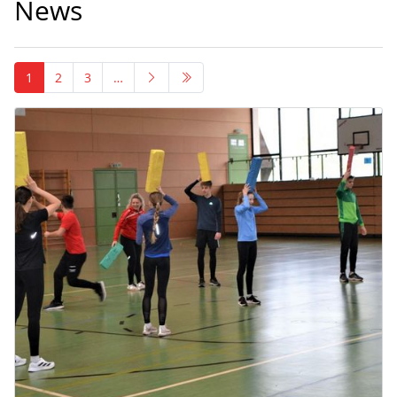
News
1
2
3
…