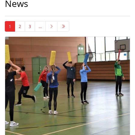
News
1
2
3
…