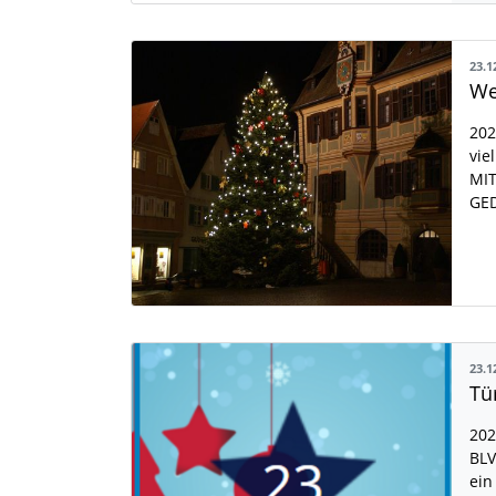
23.1
We
202
vie
MIT
GED
23.1
Tü
202
BLV
ein