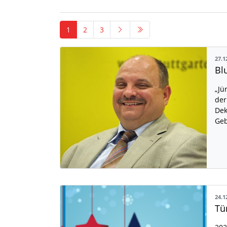
1
2
3
27.1
Bl
„Jü
der
Dek
Geb
24.1
Tü