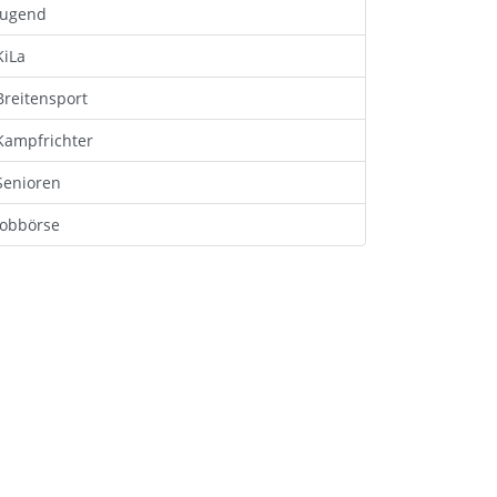
Jugend
KiLa
Breitensport
Kampfrichter
Senioren
Jobbörse