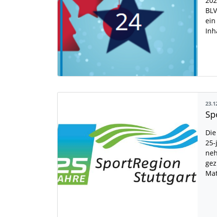
202
BLV
ein
Inh
23.1
Die
25-
neh
gez
Mat