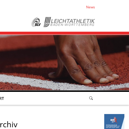
News
RT
rchiv