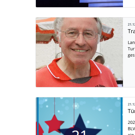
21.1
Tr
Lan
Tur
ges
21.1
Tü
202
BLV
ein