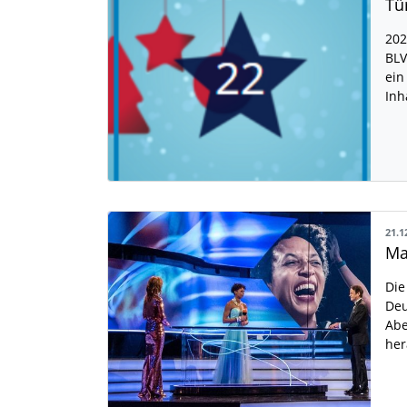
Tü
202
BLV
ein
Inh
21.1
Die
Deu
Abe
her