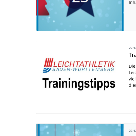
Inh
22.1
Tr
Die
Lei
vie
die
22.1