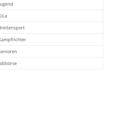
Jugend
KiLa
Breitensport
Kampfrichter
Senioren
Jobbörse