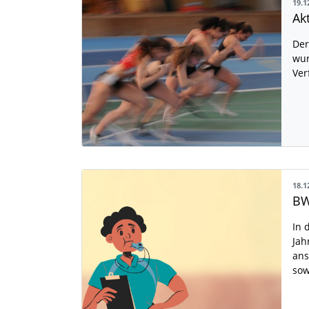
19.1
Ak
Der
wur
Ver
18.1
BW
In 
Jah
ans
sow