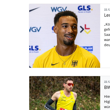
22.1
„Kö
gef
Saa
war
de
22.1
BW
Hie
Hig
wür