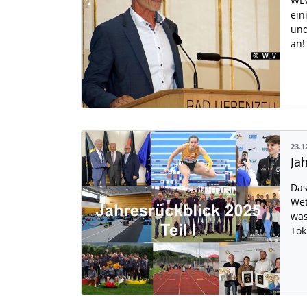
WLV
ein
und
an!
23.1
Das
Wet
was
Tok