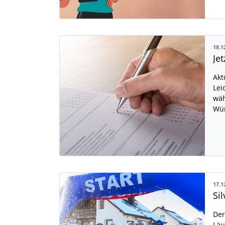
18.1
Akt
Lei
wäh
Wür
17.1
Si
Der
Läu