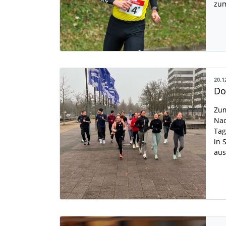
zu
20.1
Zum
Nac
Tag
in 
au