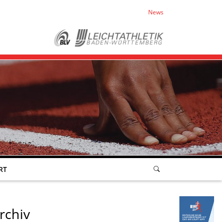
News
RT
rchiv