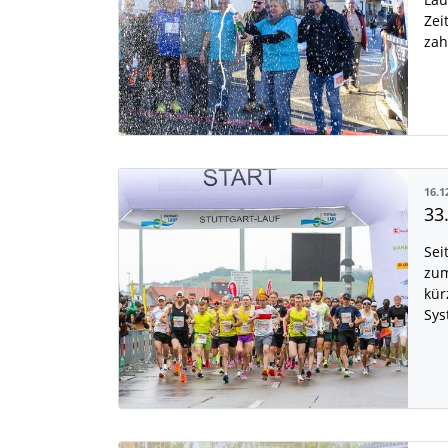
Zei
zah
16.1
Sei
zum
kür
Sys