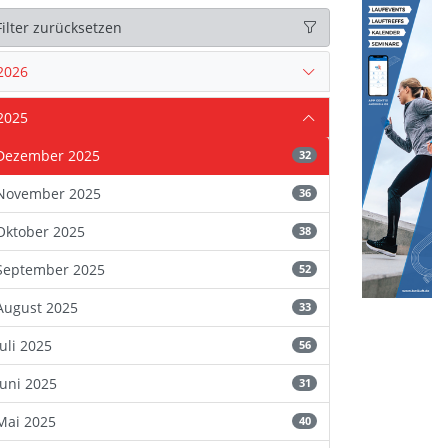
Filter zurücksetzen
2026
2025
Dezember 2025
32
November 2025
36
Oktober 2025
38
September 2025
52
August 2025
33
Juli 2025
56
Juni 2025
31
Mai 2025
40