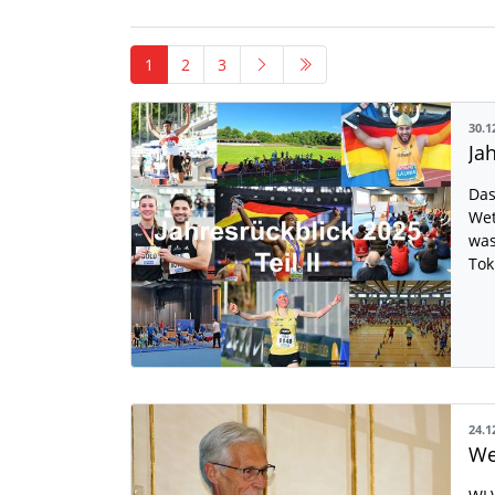
1
2
3
30.1
Das
Wet
was
Tok
24.1