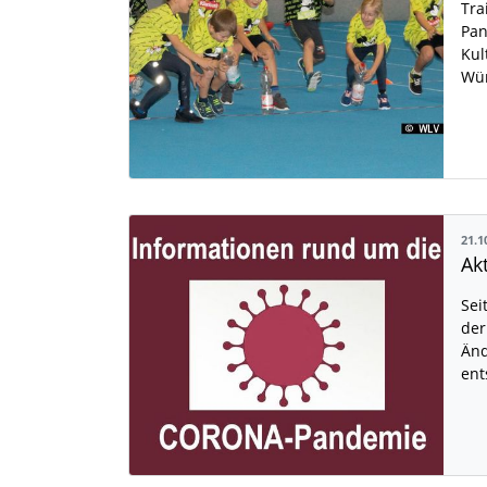
Tra
Pan
Kul
Wür
21.1
Sei
der
Änd
ent