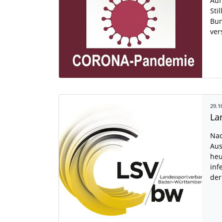
Auf
Sti
Bun
ver
29.1
Nac
Aus
heu
inf
de