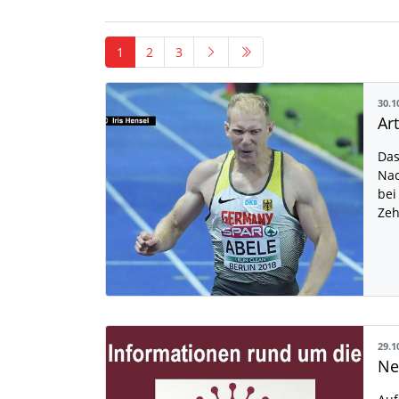
1
2
3
30.1
Das
Nac
bei
Zeh
29.1