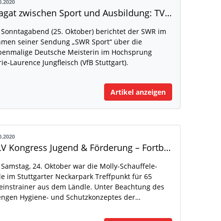
0.2020
Spagat zwischen Sport und Ausbildung: TV-Beitrag über Marie-Laurence Jungfleisch
Sonntagabend (25. Oktober) berichtet der SWR im
men seiner Sendung „SWR Sport“ über die
benmalige Deutsche Meisterin im Hochsprung
ie-Laurence Jungfleisch (VfB Stuttgart).
Artikel anzeigen
0.2020
WLV Kongress Jugend & Förderung – Fortbildung mit Abstand
Samstag, 24. Oktober war die Molly-Schauffele-
le im Stuttgarter Neckarpark Treffpunkt für 65
einstrainer aus dem Ländle. Unter Beachtung des
engen Hygiene- und Schutzkonzeptes der…