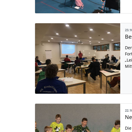
23.1
Be
Der
For
„Le
Mit
22.1
Die