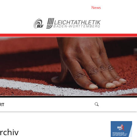
News
RT
rchiv