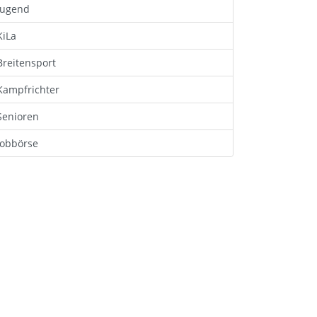
Jugend
KiLa
Breitensport
Kampfrichter
Senioren
Jobbörse