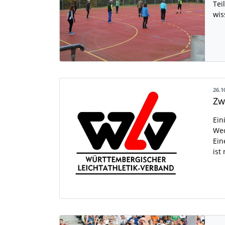
Tei
wis
26.1
Ein
Wec
Ein
ist