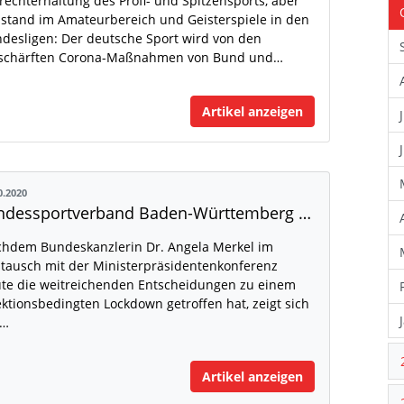
rechterhaltung des Profi- und Spitzensports, aber
llstand im Amateurbereich und Geisterspiele in den
desligen: Der deutsche Sport wird von den
schärften Corona-Maßnahmen von Bund und…
Artikel anzeigen
0.2020
Landessportverband Baden-Württemberg enttäuscht über Entscheidung der Politik
hdem Bundeskanzlerin Dr. Angela Merkel im
tausch mit der Ministerpräsidentenkonferenz
te die weitreichenden Entscheidungen zu einem
ektionsbedingten Lockdown getroffen hat, zeigt sich
r…
Artikel anzeigen