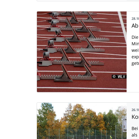
28.1
Die
Min
wei
exp
get
26.1
Bei
als