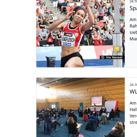
24.1
Am 
Rah
sie
Mar
24.1
Am 
Hal
Ver
str