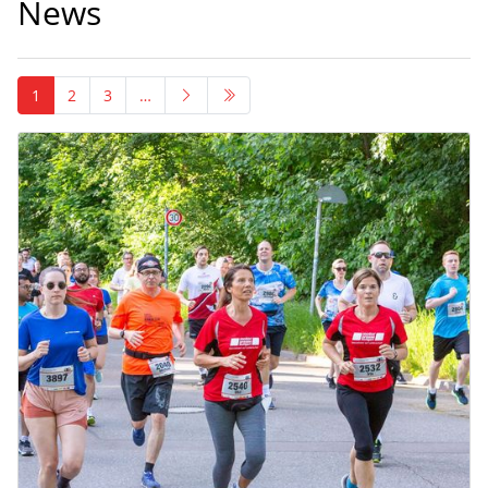
News
1
2
3
…