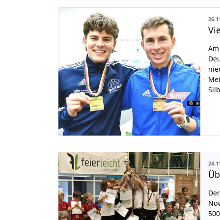
26.1
Am 
Deu
nie
Mei
Sil
24.1
Der
Nov
500