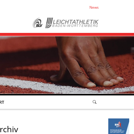
News
RT
rchiv