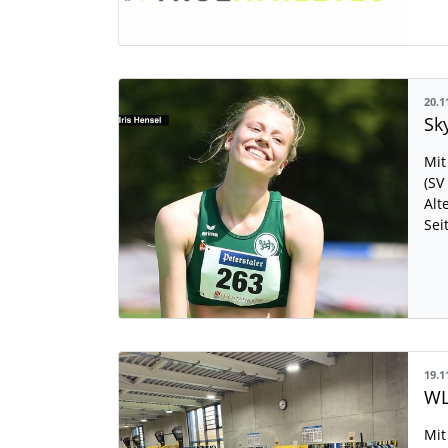
20.1
Sk
Mit
(SV
Alt
Sei
19.1
Mit