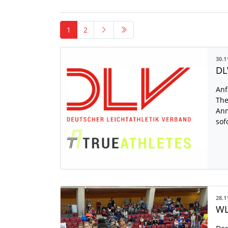
1
2
30.1
Anf
The
Anm
sof
28.1