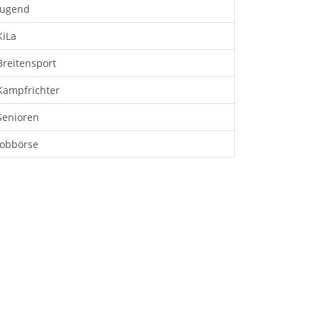
Jugend
KiLa
Breitensport
Kampfrichter
Senioren
Jobbörse