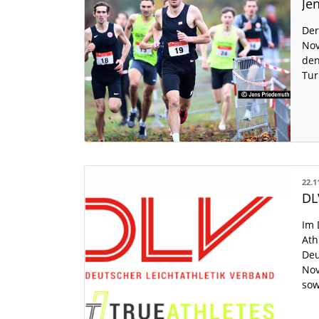
Der
Nov
den
Tur
22.1
Im 
Ath
Deu
Nov
so