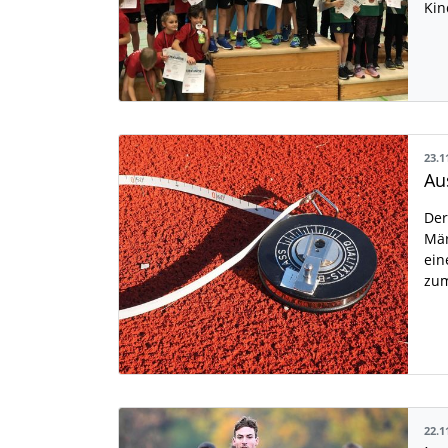
Kin
23.1
Der
Mär
ein
zum
22.1