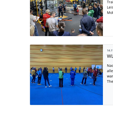
Tra
Lei
Mol
14.1
WL
Nac
all
war
The