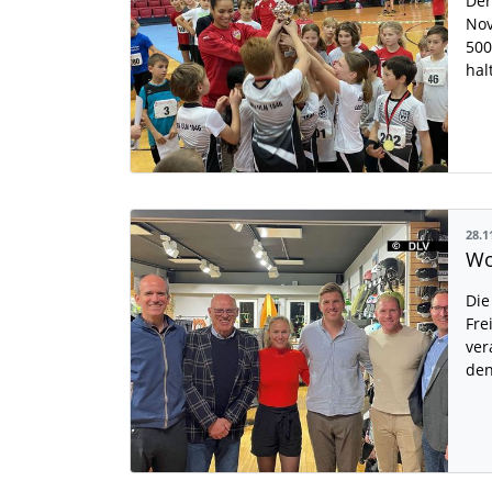
Der
Nov
500
hal
28.1
Die
Fre
ver
den