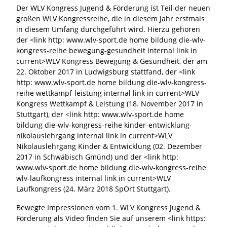
Der WLV Kongress Jugend & Förderung ist Teil der neuen
großen WLV Kongressreihe, die in diesem Jahr erstmals
in diesem Umfang durchgeführt wird. Hierzu gehören
der <link http: www.wlv-sport.de home bildung die-wlv-
kongress-reihe bewegung-gesundheit internal link in
current>WLV Kongress Bewegung & Gesundheit, der am
22. Oktober 2017 in Ludwigsburg stattfand, der <link
http: www.wlv-sport.de home bildung die-wlv-kongress-
reihe wettkampf-leistung internal link in current>WLV
Kongress Wettkampf & Leistung (18. November 2017 in
Stuttgart), der <link http: www.wlv-sport.de home
bildung die-wlv-kongress-reihe kinder-entwicklung-
nikolauslehrgang internal link in current>WLV
Nikolauslehrgang Kinder & Entwicklung (02. Dezember
2017 in Schwäbisch Gmünd) und der <link http:
www.wlv-sport.de home bildung die-wlv-kongress-reihe
wlv-laufkongress internal link in current>WLV
Laufkongress (24. März 2018 SpOrt Stuttgart).
Bewegte Impressionen vom 1. WLV Kongress Jugend &
Förderung als Video finden Sie auf unserem <link https: