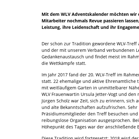
Mit dem WLV Adventskalender möchten wir di
Mitarbeiter nochmals Revue passieren lassen
Leistung, ihre Leidenschaft und ihr Engagem
Der schon zur Tradition gewordene WLV-Treff 
und der mit unserem Verband verbundenen Lei
Gedankenaustausch und findet meist im Rahme
die Wettkämpfe statt.
Im Jahr 2017 fand der 20. WLV-Treff im Rahm
statt. 22 ehemalige und aktive Ehrenamtliche 
mit weitläufigem Garten in unmittelbarer Nä
WLV Frauenwartin Ursula Jetter-Vogt und den
Jürgen Scholz war Zeit, sich zu erinnern, sic
und alte Bekanntschaften aufzufrischen. Sehr
Präsidiumsmitglieder den Treff besuchen und 
reibungslose Organisation ausgesprochen. Beim 
Höhepunkt des Tages war der anschließende B
Diese Tradition wird fortgesetzt: 2018 wird 