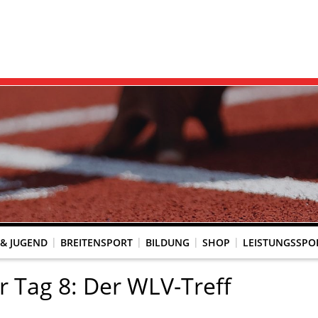
 & JUGEND
BREITENSPORT
BILDUNG
SHOP
LEISTUNGSSPO
REINSACCOUNT
UM SCHUTZ VOR GEWALT
KINGTREFF
s Seniorenwettkampfsport
BESTENLISTENFÄHIGE LAUFVERANSTALTUNGEN
LAUFVERANSTALTUNGEN DES WLV
Genehmigte Laufveranstaltungen mit bestenlistenfähiger Strecke
Grundschule trifft Kinderleichtathletik
 Tag 8: Der WLV-Treff