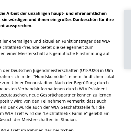
e Arbeit der unzähligen haupt- und ehrenamtlichen
, sie würdigen und ihnen ein großes Dankeschön für ihre
ent aussprechen.
aller ehemaligen und aktuellen Funktionsträger des WLV
chtathletikfreunde bietet die Gelegenheit zum
n einer Meisterschaft als gemütliche Einstimmung auf
en der Deutschen Jugendmeisterschaften (U18/U20) in Ulm
trafen sich in der "Hundskomödie"- einem ländlichen Lokal
he zum Ulmer Donaustadion. Nach der Begrüßung durch
 neuesten Verbandsinformationen durch WLV Präsident
h auszutauschen, neue Gesprächspartner kennen zu lernen
 positiv wird von den Teilnehmern vermerkt, dass auch
ein Dank wurde auch der WLV Geschäftsstelle für die
WLV-Treff wird die "Leichtathletik-Familie" gelebt! Ein
esuch der Meisterschaften im Stadion.
der WLV-Treff im Rahmen der Deutschen