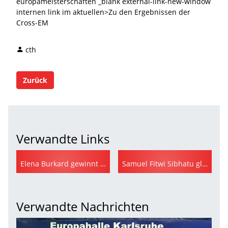
europameisterschaften _blank external-link-new-window
internen link im aktuellen>Zu den Ergebnissen der
Cross-EM
cth
Zurück
Verwandte Links
Elena Burkard gewinnt mit DLV-Team Bronze
Samuel Fitwi Sibhatu glänzt bei DLV-Debüt mit Silber
Verwandte Nachrichten