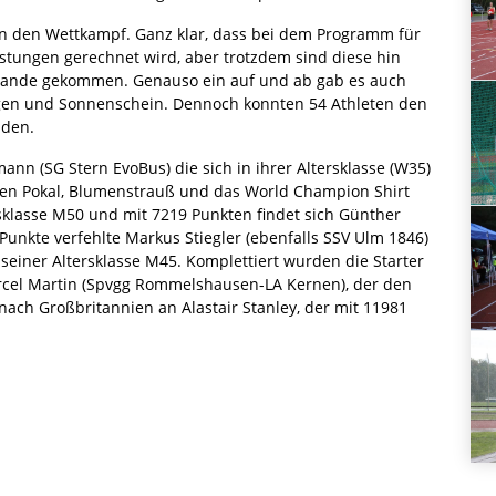
 in den Wettkampf. Ganz klar, dass bei dem Programm für
istungen gerechnet wird, aber trotzdem sind diese hin
 Stande gekommen. Genauso ein auf und ab gab es auch
gen und Sonnenschein. Dennoch konnten 54 Athleten den
nden.
mann (SG Stern EvoBus) die sich in ihrer Altersklasse (W35)
inen Pokal, Blumenstrauß und das World Champion Shirt
sklasse M50 und mit 7219 Punkten findet sich Günther
unkte verfehlte Markus Stiegler (ebenfalls SSV Ulm 1846)
seiner Altersklasse M45. Komplettiert wurden die Starter
el Martin (Spvgg Rommelshausen-LA Kernen), der den
r nach Großbritannien an Alastair Stanley, der mit 11981