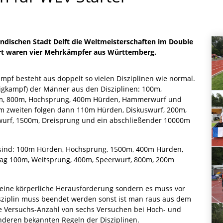
ändischen Stadt Delft die Weltmeisterschaften im Double
art waren vier Mehrkämpfer aus Württemberg.
f besteht aus doppelt so vielen Disziplinen wie normal.
zigkampf) der Männer aus den Disziplinen: 100m,
0m, 800m, Hochsprung, 400m Hürden, Hammerwurf und
 zweiten folgen dann 110m Hürden, Diskuswurf, 200m,
urf, 1500m, Dreisprung und ein abschließender 10000m
 sind: 100m Hürden, Hochsprung, 1500m, 400m Hürden,
g 100m, Weitsprung, 400m, Speerwurf, 800m, 200m
ur eine körperliche Herausforderung sondern es muss vor
sziplin muss beendet werden sonst ist man raus aus dem
 Versuchs-Anzahl von sechs Versuchen bei Hoch- und
nderen bekannten Regeln der Disziplinen.