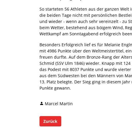
So starteten 56 Athleten aus der ganzen Welt
die beiden Tage nicht mit persönlichen Bestle
und wieder - wenn auch sehr vereinzelt - zu
beim Wetter, bestehend aus böigem Wind, Re
Wettkampf am Sonntagabend erfolgreich bee
Besonders Erfolgreich lief es für Melanie Engl
mit 4986 Punkte über den Weltmeistertitel, e
freuen durfte. Auf dem Bronze-Rang der Alter
Schmid (SSV Ulm 1846) wieder. Knapp mit 124 P
das Podest mit 8037 Punkte und wurde vierter 
aus dem Südwesten bei den Männern von Marc
13. Platz belegte. Der Sieg ging in diesem Jah
Punkte gewann.
Marcel Martin
Zurück