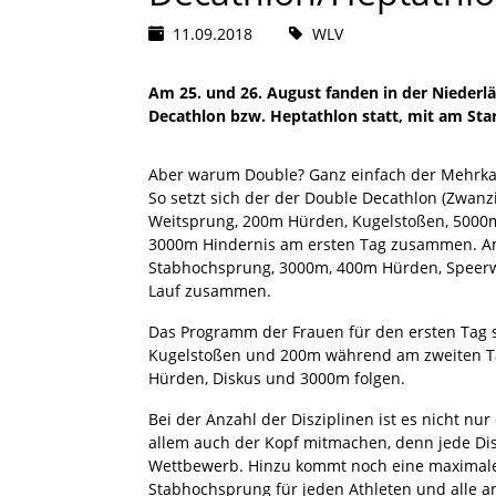
11.09.2018
WLV
Am 25. und 26. August fanden in der Niederl
Decathlon bzw. Heptathlon statt, mit am St
Aber warum Double? Ganz einfach der Mehrkamp
So setzt sich der der Double Decathlon (Zwan
Weitsprung, 200m Hürden, Kugelstoßen, 500
3000m Hindernis am ersten Tag zusammen. Am
Stabhochsprung, 3000m, 400m Hürden, Speerw
Lauf zusammen.
Das Programm der Frauen für den ersten Tag
Kugelstoßen und 200m während am zweiten Ta
Hürden, Diskus und 3000m folgen.
Bei der Anzahl der Disziplinen ist es nicht n
allem auch der Kopf mitmachen, denn jede Di
Wettbewerb. Hinzu kommt noch eine maximale
Stabhochsprung für jeden Athleten und alle a