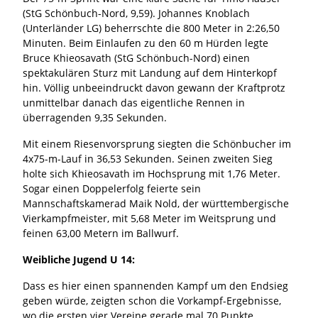
(StG Schönbuch-Nord, 9,59). Johannes Knoblach
(Unterländer LG) beherrschte die 800 Meter in 2:26,50
Minuten. Beim Einlaufen zu den 60 m Hürden legte
Bruce Khieosavath (StG Schönbuch-Nord) einen
spektakulären Sturz mit Landung auf dem Hinterkopf
hin. Völlig unbeeindruckt davon gewann der Kraftprotz
unmittelbar danach das eigentliche Rennen in
überragenden 9,35 Sekunden.
Mit einem Riesenvorsprung siegten die Schönbucher im
4x75-m-Lauf in 36,53 Sekunden. Seinen zweiten Sieg
holte sich Khieosavath im Hochsprung mit 1,76 Meter.
Sogar einen Doppelerfolg feierte sein
Mannschaftskamerad Maik Nold, der württembergische
Vierkampfmeister, mit 5,68 Meter im Weitsprung und
feinen 63,00 Metern im Ballwurf.
Weibliche Jugend U 14:
Dass es hier einen spannenden Kampf um den Endsieg
geben würde, zeigten schon die Vorkampf-Ergebnisse,
wo die ersten vier Vereine gerade mal 70 Punkte