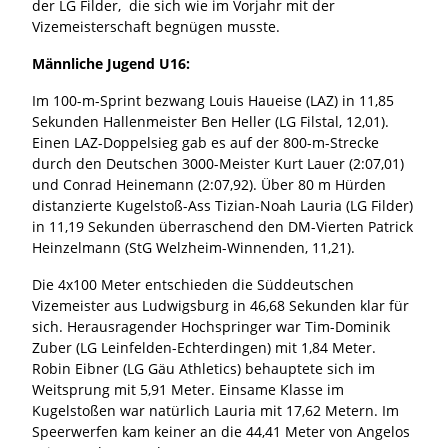
der LG Filder, die sich wie im Vorjahr mit der
Vizemeisterschaft begnügen musste.
Männliche Jugend U16:
Im 100-m-Sprint bezwang Louis Haueise (LAZ) in 11,85
Sekunden Hallenmeister Ben Heller (LG Filstal, 12,01).
Einen LAZ-Doppelsieg gab es auf der 800-m-Strecke
durch den Deutschen 3000-Meister Kurt Lauer (2:07,01)
und Conrad Heinemann (2:07,92). Über 80 m Hürden
distanzierte Kugelstoß-Ass Tizian-Noah Lauria (LG Filder)
in 11,19 Sekunden überraschend den DM-Vierten Patrick
Heinzelmann (StG Welzheim-Winnenden, 11,21).
Die 4x100 Meter entschieden die Süddeutschen
Vizemeister aus Ludwigsburg in 46,68 Sekunden klar für
sich. Herausragender Hochspringer war Tim-Dominik
Zuber (LG Leinfelden-Echterdingen) mit 1,84 Meter.
Robin Eibner (LG Gäu Athletics) behauptete sich im
Weitsprung mit 5,91 Meter. Einsame Klasse im
Kugelstoßen war natürlich Lauria mit 17,62 Metern. Im
Speerwerfen kam keiner an die 44,41 Meter von Angelos