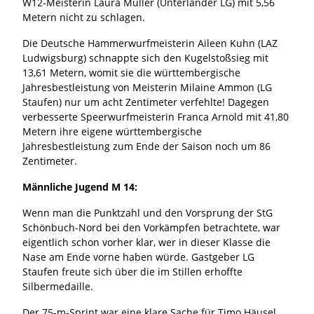
W12-Meisterin Laura Müller (Unterländer LG) mit 5,56
Metern nicht zu schlagen.
Die Deutsche Hammerwurfmeisterin Aileen Kuhn (LAZ
Ludwigsburg) schnappte sich den Kugelstoßsieg mit
13,61 Metern, womit sie die württembergische
Jahresbestleistung von Meisterin Milaine Ammon (LG
Staufen) nur um acht Zentimeter verfehlte! Dagegen
verbesserte Speerwurfmeisterin Franca Arnold mit 41,80
Metern ihre eigene württembergische
Jahresbestleistung zum Ende der Saison noch um 86
Zentimeter.
Männliche Jugend M 14:
Wenn man die Punktzahl und den Vorsprung der StG
Schönbuch-Nord bei den Vorkämpfen betrachtete, war
eigentlich schon vorher klar, wer in dieser Klasse die
Nase am Ende vorne haben würde. Gastgeber LG
Staufen freute sich über die im Stillen erhoffte
Silbermedaille.
Der 75-m-Sprint war eine klare Sache für Timo Häusel