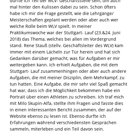
durfte ich Teil der WLV- Geschäftsstelle sein, um auch
mal hinter den Kulissen dabei zu sein. Schon öfters
habe ich mir die Frage gestellt, wie die Lehrgänge/
Meisterschaften geplant werden oder aber auch wer
welche Rolle beim WLV spielt. In meiner
Praktikumswoche war der Stuttgart- Lauf (23.&24. Juni
2018) das Thema, welches bei allen im Vordergrund
stand. Rene Stauß (stellv. Geschäftsleiter des WLV) kam
immer mit einem Lächeln zur Tür herein und hat sich
Gedanken darüber gemacht, was für Aufgaben er mir
weitergeben kann. Ich erhielt Aufgaben, die mit dem
Stuttgart- Lauf zusammenhingen oder aber auch andere
Aufgaben, die mit meiner Disziplin, dem Mehrkampf, zu
tun hatten. Eine Aufgabe, die mir sehr viel Spaß gemacht
hat war, dass ich die Möglichkeit bekommen habe ein
Portrait über einen Athleten zu schreiben. Ich traf mich
mit Milo Skupin-Alfa, stellte ihm Fragen und fasste dies
in einen interessanten Bericht zusammen, der auf der
Website ebenso zu lesen ist. Ebenso durfte ich
Erfahrungen während verschiedensten Gesprächen
sammeln, miterleben und ein Teil davon sein.