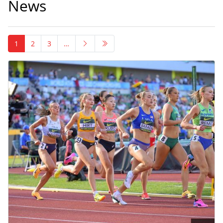
News
1
2
3
…