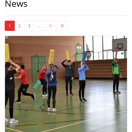
News
1
2
3
…