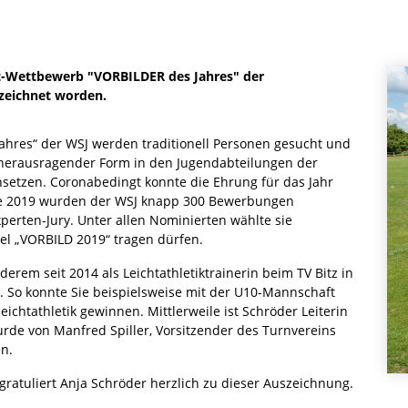
t-Wettbewerb "VORBILDER des Jahres" der
zeichnet worden.
res“ der WSJ werden traditionell Personen gesucht und
 in herausragender Form in den Jugendabteilungen der
setzen. Coronabedingt konnte die Ehrung für das Jahr
de 2019 wurden der WSJ knapp 300 Bewerbungen
xperten-Jury. Unter allen Nominierten wählte sie
tel „VORBILD 2019“ tragen dürfen.
derem seit 2014 als Leichtathletiktrainerin beim TV Bitz in
t. So konnte Sie beispielsweise mit der U10-Mannschaft
eichtathletik gewinnen. Mittlerweile ist Schröder Leiterin
wurde von Manfred Spiller, Vorsitzender des Turnvereins
en.
ratuliert Anja Schröder herzlich zu dieser Auszeichnung.