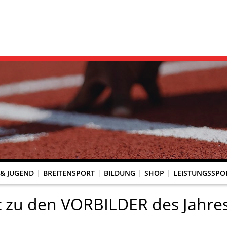
 & JUGEND
BREITENSPORT
BILDUNG
SHOP
LEISTUNGSSPO
REINSACCOUNT
UM SCHUTZ VOR GEWALT
KINGTREFF
s Seniorenwettkampfsport
BESTENLISTENFÄHIGE LAUFVERANSTALTUNGEN
LAUFVERANSTALTUNGEN DES WLV
Genehmigte Laufveranstaltungen mit bestenlistenfähiger Strecke
Grundschule trifft Kinderleichtathletik
t zu den VORBILDER des Jahre