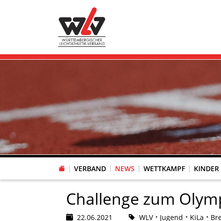
VERBAND
NEWS
WETTKAMPF
KINDER
FACHAUSSCHUSS WETTKAMPFORGANISATION
VR-POKAL KINDERLEICHTATHLETIK DES WLV
FACHAUSSCHUSS FREIZEIT-, LAUF- UND GESUNDHEITSSPORT
FACHAUSSCHUSS BILDUNG & SPORTENTWICKLUNG
WLV PERSONEN- & VE
VERTRAUENSPERSONEN Z
LAUF-/WALKING-/NORDIC WAL
Fachausschus
Challenge zum Olym
22.06.2021
WLV
Jugend
KiLa
Bre