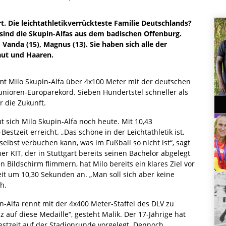
rt. Die leichtathletikverrückteste Familie Deutschlands?
 sind die Skupin-Alfas aus dem badischen Offenburg.
), Vanda (15), Magnus (13). Sie haben sich alle der
aut und Haaren.
ürmt Milo Skupin-Alfa über 4x100 Meter mit der deutschen
unioren-Europarekord. Sieben Hundertstel schneller als
r die Zukunft.
eut sich Milo Skupin-Alfa noch heute. Mit 10,43
estzeit erreicht. „Das schöne in der Leichtathletik ist,
 selbst verbuchen kann, was im Fußball so nicht ist“, sagt
r KIT, der in Stuttgart bereits seinen Bachelor abgelegt
 Bildschirm flimmern, hat Milo bereits ein klares Ziel vor
Zeit um 10,30 Sekunden an. „Man soll sich aber keine
h.
n-Alfa rennt mit der 4x400 Meter-Staffel des DLV zu
lz auf diese Medaille“, gesteht Malik. Der 17-Jährige hat
estzeit auf der Stadionrunde vorgelegt. Dennoch