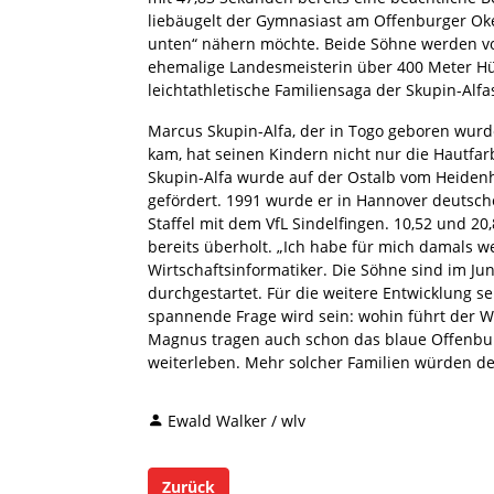
liebäugelt der Gymnasiast am Offenburger Oke
unten“ nähern möchte. Beide Söhne werden von 
ehemalige Landesmeisterin über 400 Meter Hü
leichtathletische Familiensaga der Skupin-Alfas
Marcus Skupin-Alfa, der in Togo geboren wur
kam, hat seinen Kindern nicht nur die Hautf
Skupin-Alfa wurde auf der Ostalb vom Heidenh
gefördert. 1991 wurde er in Hannover deutsch
Staffel mit dem VfL Sindelfingen. 10,52 und 2
bereits überholt. „Ich habe für mich damals wei
Wirtschaftsinformatiker. Die Söhne sind im Jun
durchgestartet. Für die weitere Entwicklung s
spannende Frage wird sein: wohin führt der W
Magnus tragen auch schon das blaue Offenburge
weiterleben. Mehr solcher Familien würden der
Ewald Walker / wlv
Zurück