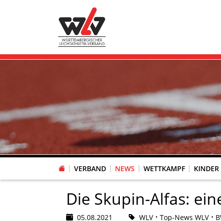
VERBAND
NEWS
WETTKAMPF
KINDER
FACHAUSSCHUSS WETTKAMPFORGANISATION
VR-POKAL KINDERLEICHTATHLETIK DES WLV
FACHAUSSCHUSS FREIZEIT-, LAUF- UND GESUNDHEITSSPORT
FACHAUSSCHUSS BILDUNG & SPORTENTWICKLUNG
WLV PERSONEN- & VE
VERTRAUENSPERSONEN Z
LAUF-/WALKING-/NORDIC WAL
Fachausschus
Die Skupin-Alfas: ein
05.08.2021
WLV
Top-News WLV
B