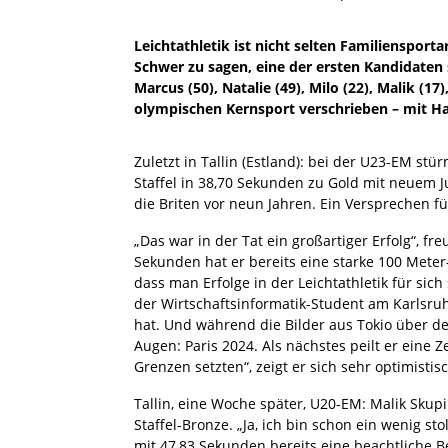
Leichtathletik ist nicht selten Familiensporta
Schwer zu sagen, eine der ersten Kandidaten
Marcus (50), Natalie (49), Milo (22), Malik (17
olympischen Kernsport verschrieben – mit H
Zuletzt in Tallin (Estland): bei der U23-EM st
Staffel in 38,70 Sekunden zu Gold mit neuem J
die Briten vor neun Jahren. Ein Versprechen fü
„Das war in der Tat ein großartiger Erfolg“, fr
Sekunden hat er bereits eine starke 100 Meter-B
dass man Erfolge in der Leichtathletik für sich
der Wirtschaftsinformatik-Student am Karlsruhe
hat. Und während die Bilder aus Tokio über den
Augen: Paris 2024. Als nächstes peilt er eine 
Grenzen setzten“, zeigt er sich sehr optimistisc
Tallin, eine Woche später, U20-EM: Malik Skupi
Staffel-Bronze. „Ja, ich bin schon ein wenig sto
mit 47,83 Sekunden bereits eine beachtliche B