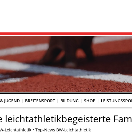
 & JUGEND
BREITENSPORT
BILDUNG
SHOP
LEISTUNGSSPO
REINSACCOUNT
UM SCHUTZ VOR GEWALT
KINGTREFF
s Seniorenwettkampfsport
BESTENLISTENFÄHIGE LAUFVERANSTALTUNGEN
LAUFVERANSTALTUNGEN DES WLV
Genehmigte Laufveranstaltungen mit bestenlistenfähiger Strecke
Grundschule trifft Kinderleichtathletik
e leichtathletikbegeisterte Fami
W-Leichtathletik
Top-News BW-Leichtathletik