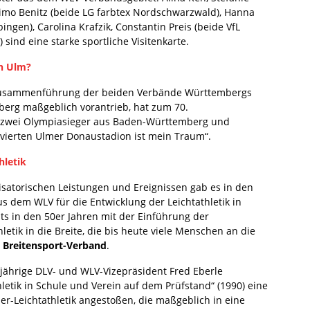
Timo Benitz (beide LG farbtex Nordschwarzwald), Hanna
ngen), Carolina Krafzik, Constantin Preis (beide VfL
 sind eine starke sportliche Visitenkarte.
n Ulm?
e Zusammenführung der beiden Verbände Württembergs
berg maßgeblich vorantrieb, hat zum 70.
r zwei Olympiasieger aus Baden-Württemberg und
vierten Ulmer Donaustadion ist mein Traum“.
hletik
satorischen Leistungen und Ereignissen gab es in den
us dem WLV für die Entwicklung der Leichtathletik in
its in den 50er Jahren mit der Einführung der
etik in die Breite, die bis heute viele Menschen an die
n Breitensport-Verband
.
gjährige DLV- und WLV-Vizepräsident Fred Eberle
etik in Schule und Verein auf dem Prüfstand“ (1990) eine
er-Leichtathletik angestoßen, die maßgeblich in eine