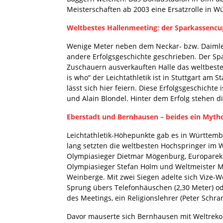
Meisterschaften ab 2003 eine Ersatzrolle in W
Weltbestes Hallenmeeting: der Sparkassencu
Wenige Meter neben dem Neckar- bzw. Daimler
andere Erfolgsgeschichte geschrieben. Der Spa
Zuschauern ausverkauften Halle das weltbeste
is who“ der Leichtathletik ist in Stuttgart am
lässt sich hier feiern. Diese Erfolgsgeschicht
und Alain Blondel. Hinter dem Erfolg stehen d
Eberstadt und Bernhausen – beides ein Myth
Leichtathletik-Höhepunkte gab es in Württemb
lang setzten die weltbesten Hochspringer im W
Olympiasieger Dietmar Mögenburg, Europarekor
Olympiasieger Stefan Holm und Weltmeister M
Weinberge. Mit zwei Siegen adelte sich Vize-W
Sprung übers Telefonhäuschen (2,30 Meter) o
des Meetings, ein Religionslehrer (Peter Sch
Davor mauserte sich Bernhausen mit Weltrek