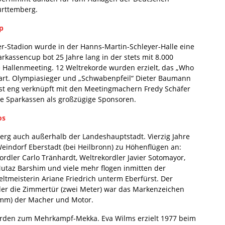
ürttemberg.
p
-Stadion wurde in der Hanns-Martin-Schleyer-Halle eine
rkassencup bot 25 Jahre lang in der stets mit 8.000
 Hallenmeeting. 12 Weltrekorde wurden erzielt, das „Who
 Start. Olympiasieger und „Schwabenpfeil“ Dieter Baumann
e ist eng verknüpft mit den Meetingmachern Fredy Schäfer
ie Sparkassen als großzügige Sponsoren.
os
erg auch außerhalb der Landeshauptstadt. Vierzig Jahre
eindorf Eberstadt (bei Heilbronn) zu Höhenflügen an:
dler Carlo Tränhardt, Weltrekordler Javier Sotomayor,
utaz Barshim und viele mehr flogen inmitten der
eltmeisterin Ariane Friedrich unterm Eberfürst. Der
der die Zimmertür (zwei Meter) war das Markenzeichen
ramm) der Macher und Motor.
orden zum Mehrkampf-Mekka. Eva Wilms erzielt 1977 beim