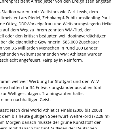
Ehrenpräsident Alfred Jetter von den Ereignissen angetan.
tadion waren trotz Weltstars wie Carl Lewis, dem
ltmeister Lars Riedel, Zehnkampf-Publikumsliebling Paul
ene Ottey, DDR-Vorzeigefrau und Weitsprungsiegerin Heike
la auf dem Weg zu ihrem zehnten WM-Titel, der
l oder den kritisch beäugten weil dopingverdächtigen
elber die eigentliche Gewinnerin. 585.000 Zuschauer
en von 3,5 Milliarden Menschen in rund 200 Länder
 ausgehenden weltumspannenden WM: Athleten wurden
schlecht angefeuert. Fairplay in Reinform.
ramm weltweit Werbung für Stuttgart und den WLV
nschaften für 34 Entwicklungsländer aus allen fünf
ur Welt geschlagen. Trainingsaufenthalte,
n einen nachhaltigen Geist.
sst: Nach drei World Athletics Finals (2006 bis 2008)
 dem bis heute gültigen Speerwurf-Weltrekord (72,28 m)
on am Morgen danach musste der grüne Kunststoff den
bernimmt danach für fünf Auflagen der Deutschen