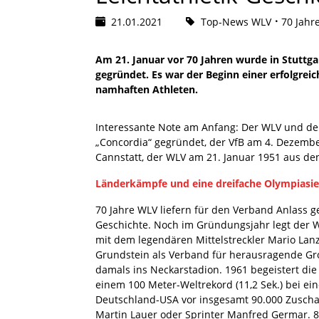
21.01.2021
Top-News WLV
70 Jahr
Am 21. Januar vor 70 Jahren wurde in Stuttg
gegründet. Es war der Beginn einer erfolgre
namhaften Athleten.
Interessante Note am Anfang: Der WLV und der
„Concordia“ gegründet, der VfB am 4. Dezemb
Cannstatt, der WLV am 21. Januar 1951 aus 
Länderkämpfe und eine dreifache Olympiasie
70 Jahre WLV liefern für den Verband Anlass g
Geschichte. Noch im Gründungsjahr legt der 
mit dem legendären Mittelstreckler Mario Lanz
Grundstein als Verband für herausragende G
damals ins Neckarstadion. 1961 begeistert di
einem 100 Meter-Weltrekord (11,2 Sek.) bei 
Deutschland-USA vor insgesamt 90.000 Zuscha
Martin Lauer oder Sprinter Manfred Germar.