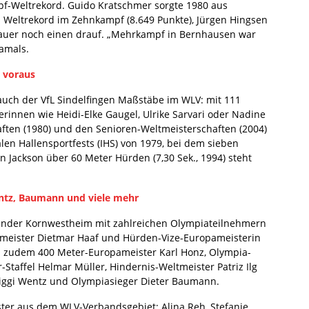
f-Weltrekord. Guido Kratschmer sorgte 1980 aus
 Weltrekord im Zehnkampf (8.649 Punkte), Jürgen Hingsen
hauer noch einen drauf. „Mehrkampf in Bernhausen war
damals.
 voraus
 auch der VfL Sindelfingen Maßstäbe im WLV: mit 111
erinnen wie Heidi-Elke Gaugel, Ulrike Sarvari oder Nadine
ften (1980) und den Senioren-Weltmeisterschaften (2004)
len Hallensportfests (IHS) von 1979, bei dem sieben
n Jackson über 60 Meter Hürden (7,30 Sek., 1994) steht
entz, Baumann und viele mehr
mander Kornwestheim mit zahlreichen Olympiateilnehmern
ameister Dietmar Haaf und Hürden-Vize-Europameisterin
n zudem 400 Meter-Europameister Karl Honz, Olympia-
taffel Helmar Müller, Hindernis-Weltmeister Patriz Ilg
Siggi Wentz und Olympiasieger Dieter Baumann.
er aus dem WLV-Verbandsgebiet: Alina Reh, Stefanie