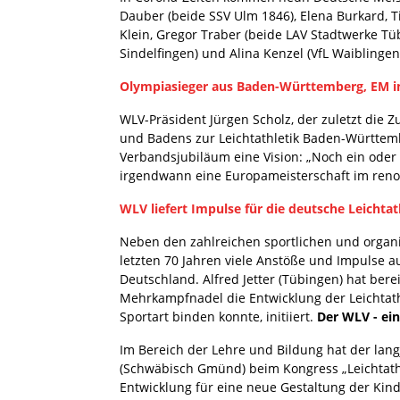
Dauber (beide SSV Ulm 1846), Elena Burkard, 
Klein, Gregor Traber (beide LAV Stadtwerke Tübi
Sindelfingen) und Alina Kenzel (VfL Waiblingen)
Olympiasieger aus Baden-Württemberg, EM i
WLV-Präsident Jürgen Scholz, der zuletzt di
und Badens zur Leichtathletik Baden-Württem
Verbandsjubiläum eine Vision: „Noch ein ode
irgendwann eine Europameisterschaft im reno
WLV liefert Impulse für die deutsche Leichtat
Neben den zahlreichen sportlichen und organi
letzten 70 Jahren viele Anstöße und Impulse a
Deutschland. Alfred Jetter (Tübingen) hat bere
Mehrkampfnadel die Entwicklung der Leichtathl
Sportart binden konnte, initiiert.
Der WLV - ei
Im Bereich der Lehre und Bildung hat der lan
(Schwäbisch Gmünd) beim Kongress „Leichtathl
Entwicklung für eine neue Gestaltung der Kind