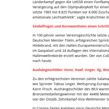
Länderkampf gegen die UdSSR einen Fünfkamp
Verärgerung auf den Olympiaboykott für einen
setzte 1983 mit 8.825 Punkten vor 8.000 Zusc
emotionale Leichtathletik“, sagte Kratschmer 
Sindelfingen und Kornwestheim einen Schritt
In 100 Jahren seiner Vereinsgeschichte setzte
Deutschen Meister-Titeln, erfolgreichen Sprint
Hildebrand, mit den Hallen-Europameisterscha
im Gaspalast und 24 Auflagen des Internationa
Hallenweltrekorde erzielt wurden. Der von Coli
noch heute.
Aushängeschilder: Honz, Haaf, Unger, Ilg, W
Zu den erfolgreichsten Vereinen zählte Sala
wie Sprinter Tobias Unger, Weitsprung-Europ
Karin Frisch. Aushängeschilder des WLV ware
Bronzemedaillengewinner mit der 4x400 Meter-S
von der Ostalb, Zehnkampf-Vize-Weltmeister 
In Corona-Zeiten kommen neun Deutsche Meist