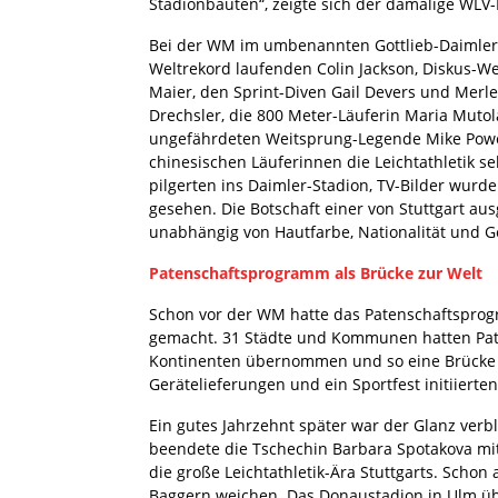
Stadionbauten“, zeigte sich der damalige WLV-
Bei der WM im umbenannten Gottlieb-Daimler-S
Weltrekord laufenden Colin Jackson, Diskus-We
Maier, den Sprint-Diven Gail Devers und Merl
Drechsler, die 800 Meter-Läuferin Maria Muto
ungefährdeten Weitsprung-Legende Mike Powel
chinesischen Läuferinnen die Leichtathletik s
pilgerten ins Daimler-Stadion, TV-Bilder wurd
gesehen. Die Botschaft einer von Stuttgart
unabhängig von Hautfarbe, Nationalität und Ge
Patenschaftsprogramm als Brücke zur Welt
Schon vor der WM hatte das Patenschaftsprog
gemacht. 31 Städte und Kommunen hatten Pate
Kontinenten übernommen und so eine Brücke z
Gerätelieferungen und ein Sportfest initiierte
Ein gutes Jahrzehnt später war der Glanz verbla
beendete die Tschechin Barbara Spotakova mit
die große Leichtathletik-Ära Stuttgarts. Sch
Baggern weichen. Das Donaustadion in Ulm ü