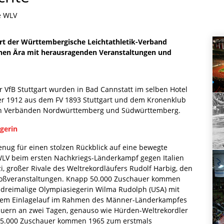
e WLV
art der Württembergische Leichtathletik-Verband
ichen Ära mit herausragenden Veranstaltungen und
 VfB Stuttgart wurden in Bad Cannstatt im selben Hotel
er 1912 aus dem FV 1893 Stuttgart und dem Kronenklub
den Verbänden Nordwürttemberg und Südwürttemberg.
gerin
enug für einen stolzen Rückblick auf eine bewegte
WLV beim ersten Nachkriegs-Länderkampf gegen Italien
i, großer Rivale des Weltrekordläufers Rudolf Harbig, den
roßveranstaltungen. Knapp 50.000 Zuschauer kommen
e dreimalige Olympiasiegerin Wilma Rudolph (USA) mit
einem Einlagelauf im Rahmen des Männer-Länderkampfes
uern an zwei Tagen, genauso wie Hürden-Weltrekordler
 85.000 Zuschauer kommen 1965 zum erstmals