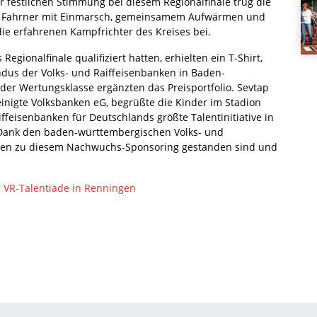
r festlichen Stimmung bei diesem Regionalfinale trug die
as Fahrner mit Einmarsch, gemeinsamem Aufwärmen und
ie erfahrenen Kampfrichter des Kreises bei.
Regionalfinale qualifiziert hatten, erhielten ein T-Shirt,
dus der Volks- und Raiffeisenbanken in Baden-
der Wertungsklasse ergänzten das Preisportfolio. Sevtap
reinigte Volksbanken eG, begrüßte die Kinder im Stadion
ffeisenbanken für Deutschlands größte Talentinitiative in
 Dank den baden-württembergischen Volks- und
eiten zu diesem Nachwuchs-Sponsoring gestanden sind und
r VR-Talentiade in Renningen