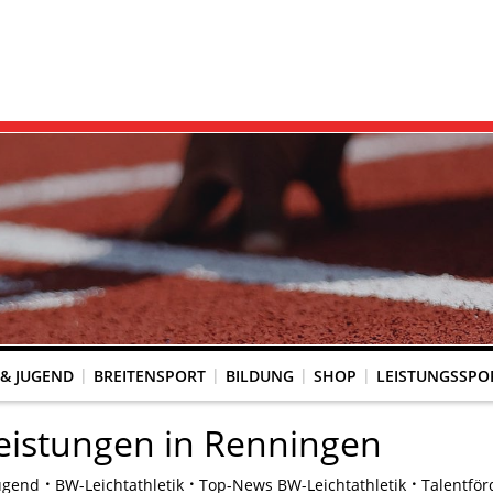
 & JUGEND
BREITENSPORT
BILDUNG
SHOP
LEISTUNGSSPO
REINSACCOUNT
UM SCHUTZ VOR GEWALT
KINGTREFF
s Seniorenwettkampfsport
BESTENLISTENFÄHIGE LAUFVERANSTALTUNGEN
LAUFVERANSTALTUNGEN DES WLV
Genehmigte Laufveranstaltungen mit bestenlistenfähiger Strecke
Grundschule trifft Kinderleichtathletik
Leistungen in Renningen
ugend
BW-Leichtathletik
Top-News BW-Leichtathletik
Talentfö