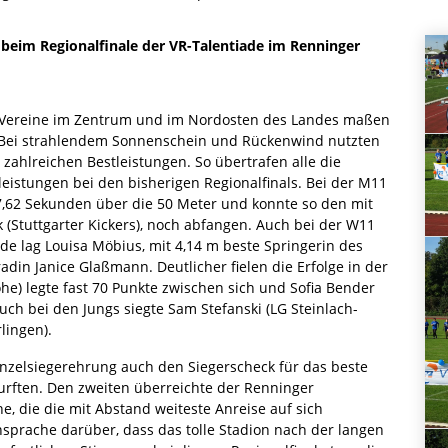
beim Regionalfinale der VR-Talentiade im Renninger
r Vereine im Zentrum und im Nordosten des Landes maßen
. Bei strahlendem Sonnenschein und Rückenwind nutzten
t zahlreichen Bestleistungen. So übertrafen alle die
rleistungen bei den bisherigen Regionalfinals. Bei der M11
t 7,62 Sekunden über die 50 Meter und konnte so den mit
(Stuttgarter Kickers), noch abfangen. Auch bei der W11
de lag Louisa Möbius, mit 4,14 m beste Springerin des
din Janice Glaßmann. Deutlicher fielen die Erfolge in der
he) legte fast 70 Punkte zwischen sich und Sofia Bender
ch bei den Jungs siegte Sam Stefanski (LG Steinlach-
lingen).
inzelsiegerehrung auch den Siegerscheck für das beste
ften. Den zweiten überreichte der Renninger
, die die mit Abstand weiteste Anreise auf sich
nsprache darüber, dass das tolle Stadion nach der langen