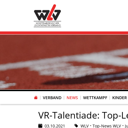
VERBAND
NEWS
WETTKAMPF
KINDER
FACHAUSSCHUSS WETTKAMPFORGANISATION
VR-POKAL KINDERLEICHTATHLETIK DES WLV
FACHAUSSCHUSS FREIZEIT-, LAUF- UND GESUNDHEITSSPORT
FACHAUSSCHUSS BILDUNG & SPORTENTWICKLUNG
WLV PERSONEN- & VE
VERTRAUENSPERSONEN Z
LAUF-/WALKING-/NORDIC WAL
Fachausschus
VR-Talentiade: Top-
03.10.2021
WLV
Top-News WLV
J