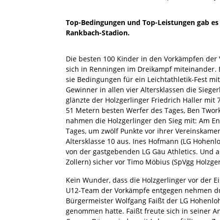
Top-Bedingungen und Top-Leistungen gab es 
Rankbach-Stadion.
Die besten 100 Kinder in den Vorkämpfen de
sich in Renningen im Dreikampf miteinander
sie Bedingungen für ein Leichtathletik-Fest mi
Gewinner in allen vier Altersklassen die Siege
glänzte der Holzgerlinger Friedrich Haller mi
51 Metern besten Werfer des Tages, Ben Twork 
nahmen die Holzgerlinger den Sieg mit: Am En
Tages, um zwölf Punkte vor ihrer Vereinskamera
Altersklasse 10 aus. Ines Hofmann (LG Hohenlo
von der gastgebenden LG Gäu Athletics. Und au
Zollern) sicher vor Timo Möbius (SpVgg Holzger
Kein Wunder, dass die Holzgerlinger vor der E
U12-Team der Vorkämpfe entgegen nehmen dur
Bürgermeister Wolfgang Faißt der LG Hohenlohe
genommen hatte. Faißt freute sich in seiner A