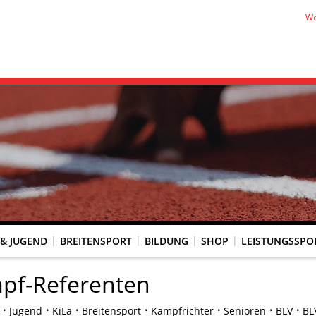
We
 & JUGEND
BREITENSPORT
BILDUNG
SHOP
LEISTUNGSSPO
REINSACCOUNT
UM SCHUTZ VOR GEWALT
KINGTREFF
s Seniorenwettkampfsport
BESTENLISTENFÄHIGE LAUFVERANSTALTUNGEN
LAUFVERANSTALTUNGEN DES WLV
Genehmigte Laufveranstaltungen mit bestenlistenfähiger Strecke
Grundschule trifft Kinderleichtathletik
pf-Referenten
Jugend
KiLa
Breitensport
Kampfrichter
Senioren
BLV
BL