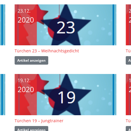
23.12.
2
2020
Türchen 23 – Weihnachtsgedicht
Tü
Artikel anzeigen
A
19.12.
1
2020
Türchen 19 – Jungtrainer
Tü
Artikel anzeigen
A