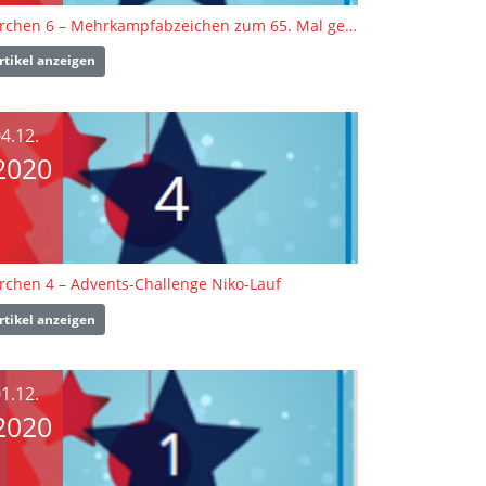
Türchen 6 – Mehrkampfabzeichen zum 65. Mal geschafft: Manfred Erdmann
rtikel anzeigen
4.12.
2020
rchen 4 – Advents-Challenge Niko-Lauf
rtikel anzeigen
1.12.
2020