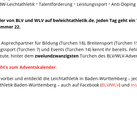
BW-Leichtathletik
Talentförderung
Leistungssport
Anti-Doping
r von BLV und WLV auf bwleichtathletik.de. Jeden Tag geht ein 
Nummer 22.
 Asprechpartner für Bildung (Türchen 18), Breitensport (Türchen 15
gssport (Türchen 7) und Events (Türchen 14) kennt ihr bereits. Feh
eute, hinter dem
zweiundzwanzigsten
Türchen des BLV/WLV-Adven
eht’s zum Adventskalender.
 vorbei und entdeckt die Leichtathletik in Baden-Württemberg – 
athletik Baden-Württemberg – auch auf Facebook (
BLV
/
WLV
) und
In