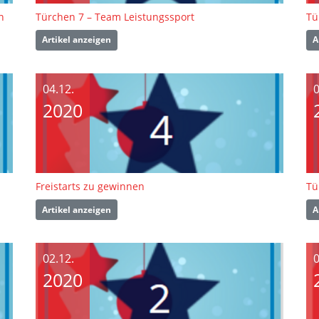
n
Türchen 7 – Team Leistungssport
Artikel anzeigen
A
04.12.
0
2020
Freistarts zu gewinnen
Tü
Artikel anzeigen
A
02.12.
0
2020