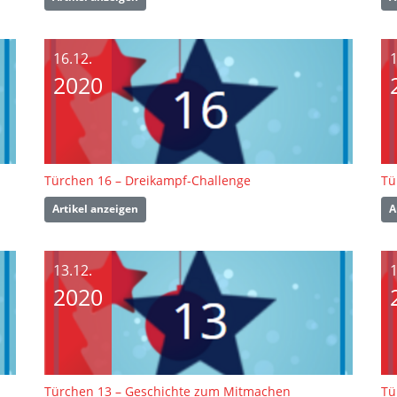
16.12.
1
2020
Türchen 16 – Dreikampf-Challenge
Tü
Artikel anzeigen
A
13.12.
1
2020
Türchen 13 – Geschichte zum Mitmachen
Tü