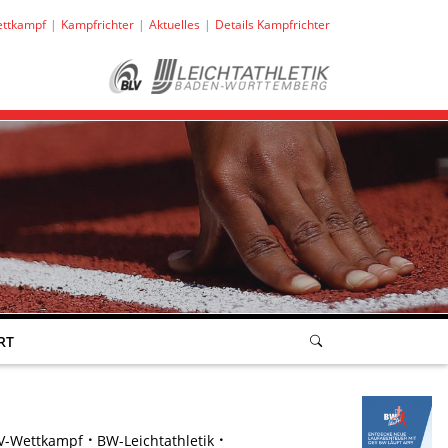
ttkampf
Kampfrichter
Aktuelles
Details Kampfrichter
RT
V-Wettkampf
BW-Leichtathletik