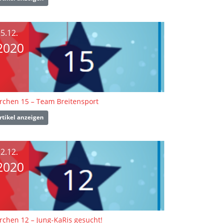
5.12.
2020
rchen 15 – Team Breitensport
rtikel anzeigen
2.12.
2020
rchen 12 – Jung-KaRis gesucht!