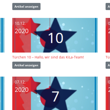
Artikel anzeigen
A
10.12.
0
2020
Türchen 10 – Hallo, wir sind das KiLa-Team!
Tü
Artikel anzeigen
A
07.12.
0
2020