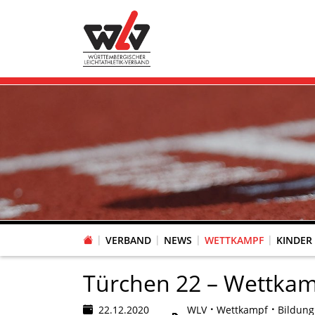
VERBAND
NEWS
WETTKAMPF
KINDER
FACHAUSSCHUSS WETTKAMPFORGANISATION
VR-POKAL KINDERLEICHTATHLETIK DES WLV
FACHAUSSCHUSS FREIZEIT-, LAUF- UND GESUNDHEITSSPORT
FACHAUSSCHUSS BILDUNG & SPORTENTWICKLUNG
WLV PERSONEN- & VE
VERTRAUENSPERSONEN Z
LAUF-/WALKING-/NORDIC WAL
Fachausschus
Türchen 22 – Wettkam
22.12.2020
WLV
Wettkampf
Bildung