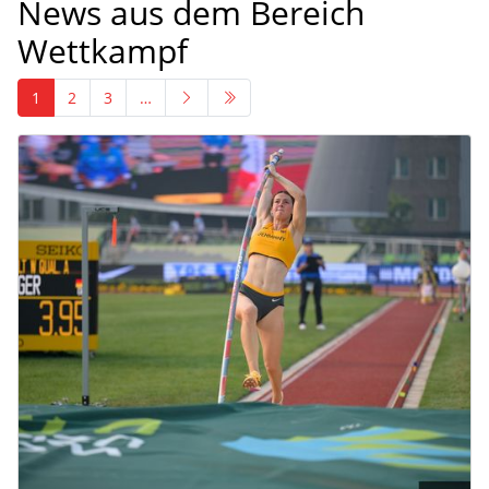
News aus dem Bereich
Wettkampf
1
2
3
…