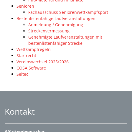
Senioren
Fachausschuss Seniorenwettkampfsport
Bestenlistenfähige Laufveranstaltungen
Anmeldung / Genehmigung
Streckenvermessung
Genehmigte Laufveranstaltungen mit
bestenlistenfähiger Strecke
Wettkampfregeln
Startrecht
Vereinswechsel 2025/2026
COSA Software
Seltec
Kontakt
Württembergischer