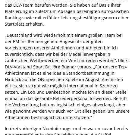
das DLV-Team berufen werden. Sie haben auf Basis ihrer
Platzierung im zuletzt um Absagen bereinigten europäischen
Ranking sowie mit erfüllter Leistungsbestätigungsnorm einen
Startplatz erhalten.
„Deutschland wird wiederholt mit einem großen Team bei
der EM ins Rennen gehen. Angesichts der guten
Vorleistungen unserer Athletinnen und Athleten bin ich
zuversichtlich, dass wir bei der Medaillenvergabe in
zahlreichen Wettbewerben ein Wort mitreden werden“, blickt
DLV-Vorstand Sport Dr. Jörg Bügner voraus. „Für unsere Top-
Athlet:innen ist es eine ideale Standortbestimmung in
Hinblick auf die Olympischen Spiele im August. Ansonsten
gilt es, sich so gut wie möglich international in Szene zu
setzen. Ein Lob und Dankeschön möchte ich an dieser Stelle
einmal an das gesamte Betreuerpersonal loswerden. Bereits
die Vorbereitung hat uns logistisch einiges abverlangt, aber
wie gewohnt werden wir auch vor Ort alles geben, um unsere
Athlet:innen bestmöglich zu unterstützen.“
In drei vorherigen Nominierungsrunden waren zuvor bereits
die Normerfüller in den Einzeldisziplinen, die Staffel-