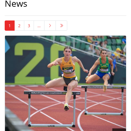
News
1
2
3
…